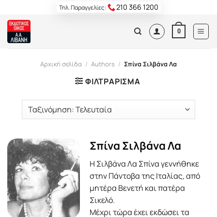
Skip
210 366 1200
Τηλ. Παραγγελίες:
to
content
0
Αρχική σελίδα
/
Authors
/
Σπίνα Σιλβάνα Λα
ΦΙΛΤΡΆΡΙΣΜΑ
Σπίνα Σιλβάνα Λα
Η Σιλβάνα Λα Σπίνα γεννήθηκε
στην Πάντοβα της Ιταλίας, από
μητέρα Βενετή και πατέρα
Σικελό.
Μέχρι τώρα έχει εκδώσει τα