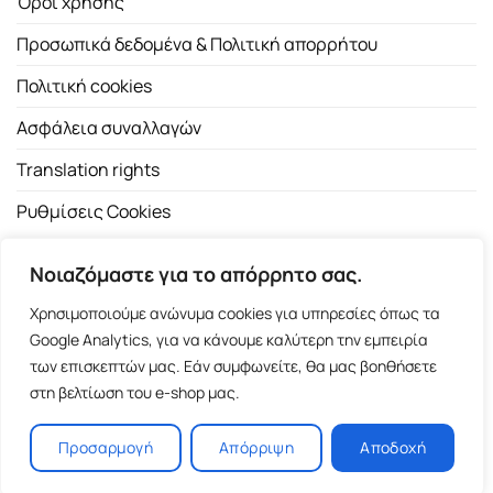
Όροι χρήσης
Προσωπικά δεδομένα & Πολιτική απορρήτου
Πολιτική cookies
Ασφάλεια συναλλαγών
Translation rights
Ρυθμίσεις Cookies
Νοιαζόμαστε για το απόρρητο σας.
Χρησιμοποιούμε ανώνυμα cookies για υπηρεσίες όπως τα
Google Analytics, για να κάνουμε καλύτερη την εμπειρία
των επισκεπτών μας. Εάν συμφωνείτε, θα μας βοηθήσετε
Copyright 2026 ©
Εκδοτικός Οίκος Α.Α. Λιβάνη
| All rights
στη βελτίωση του e-shop μας.
reserved.
Σόλωνος 98, 10680 Αθήνα | Τ:
2103661200
- F: 2103617791
Προσαρμογή
Απόρριψη
Αποδοχή
E-shop and Premium Managed Hosting by
ClickProject.gr