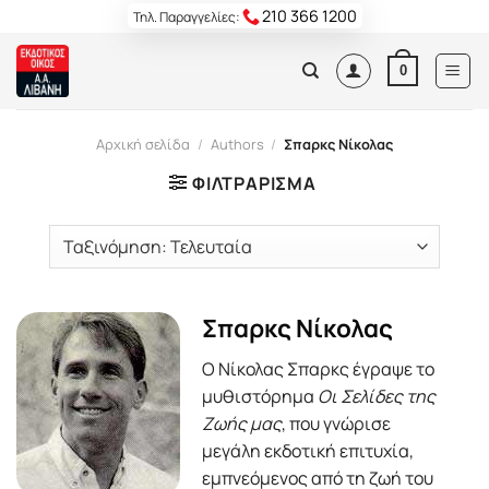
Skip
210 366 1200
Τηλ. Παραγγελίες:
to
content
0
Αρχική σελίδα
/
Authors
/
Σπαρκς Νίκολας
ΦΙΛΤΡΆΡΙΣΜΑ
Σπαρκς Νίκολας
Ο Νίκολας Σπαρκς έγραψε το
μυθιστόρημα
Οι Σελίδες της
Ζωής μας
, που γνώρισε
μεγάλη εκδοτική επιτυχία,
εμπνεόμενος από τη ζωή του