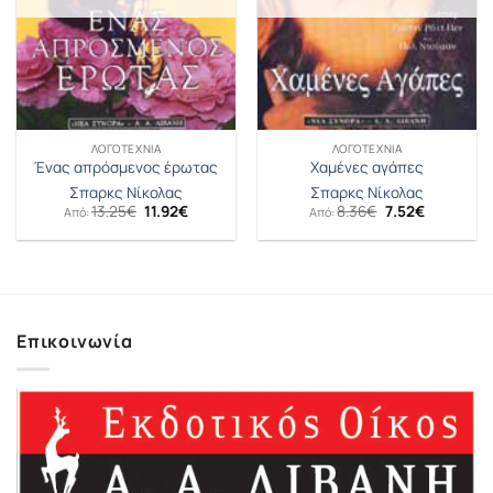
ΛΟΓΟΤΕΧΝΊΑ
ΛΟΓΟΤΕΧΝΊΑ
Ένας απρόσμενος έρωτας
Χαμένες αγάπες
Σπαρκς Νίκολας
Σπαρκς Νίκολας
Original
Η
Original
Η
13.25
€
11.92
€
8.36
€
7.52
€
Από:
Από:
price
τρέχουσα
price
τρέχουσα
was:
τιμή
was:
τιμή
13.25€.
είναι:
8.36€.
είναι:
11.92€.
7.52€.
Επικοινωνία