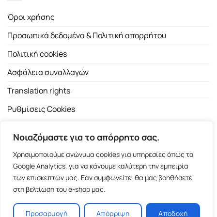
Όροι χρήσης
Προσωπικά δεδομένα & Πολιτική απορρήτου
Πολιτική cookies
Ασφάλεια συναλλαγών
Translation rights
Ρυθμίσεις Cookies
Νοιαζόμαστε για το απόρρητο σας.
Χρησιμοποιούμε ανώνυμα cookies για υπηρεσίες όπως τα
Google Analytics, για να κάνουμε καλύτερη την εμπειρία
των επισκεπτών μας. Εάν συμφωνείτε, θα μας βοηθήσετε
Copyright 2026 ©
Εκδοτικός Οίκος Α.Α. Λιβάνη
| All rights
στη βελτίωση του e-shop μας.
reserved.
Σόλωνος 98, 10680 Αθήνα | Τ:
2103661200
- F: 2103617791
Προσαρμογή
Απόρριψη
Αποδοχή