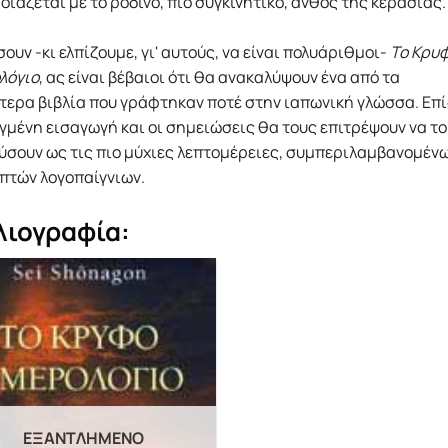
ιάζεται με το ρόδινο, πιο συγκινητικό, άνθος της κερασιάς.
ουν -κι ελπίζουμε, γι' αυτούς, να είναι πολυάριθμοι-
Το Κρυ
λόγιο
, ας είναι βέβαιοι ότι θα ανακαλύψουν ένα από τα
ερα βιβλία που γράφτηκαν ποτέ στην ιαπωνική γλώσσα. Επί
μένη εισαγωγή και οι σημειώσεις θα τους επιτρέψουν να το
ύσουν ως τις πιο μύχιες λεπτομέρειες, συμπεριλαμβανομέν
πτών λογοπαίγνιων.
λιογραφία:
ΕΞΑΝΤΛΗΜΈΝΟ