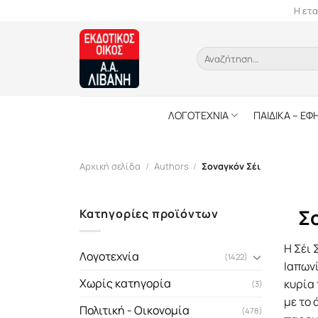
Skip
Η ετα
to
content
Αναζήτηση
για:
ΛΟΓΟΤΕΧΝΙΑ
ΠΑΙΔΙΚΑ – ΕΦ
Αρχική σελίδα
/
Authors
/
Σοναγκόν Σέι
Σ
Κατηγορίες προϊόντων
Η Σέι 
Λογοτεχνία
(1422)
Ιαπων
Χωρίς κατηγορία
κυρία 
(3)
με το 
Πολιτική - Οικονομία
(478)