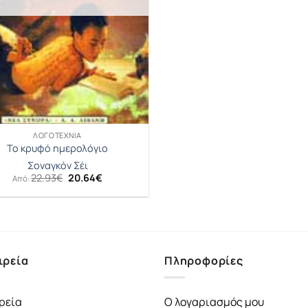
ΛΟΓΟΤΕΧΝΊΑ
Το κρυφό ημερολόγιο
Σοναγκόν Σέι
Original
Η
22.93
€
20.64
€
Από:
price
τρέχουσα
was:
τιμή
22.93€.
είναι:
20.64€.
ιρεία
Πληροφορίες
ρεία
Ο λογαριασμός μου