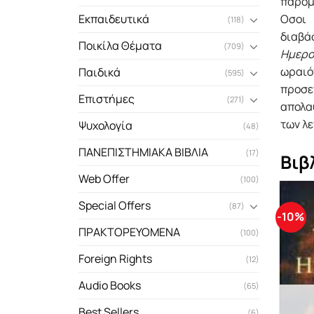
παρομο
Οσοι
Εκπαιδευτικά
(118)
διαβάσ
Ποικίλα Θέματα
(709)
Ημερο
ωραιότ
Παιδικά
(595)
προσεγ
Επιστήμες
(271)
απολα
των λε
Ψυχολογία
(48)
ΠΑΝΕΠΙΣΤΗΜΙΑΚΑ ΒΙΒΛΙΑ
(17)
Βιβ
Web Offer
(100)
Special Offers
(87)
-10%
ΠΡΑΚΤΟΡΕΥΟΜΕΝΑ
(100)
Foreign Rights
(12)
Audio Books
(65)
Best Sellers
(6)