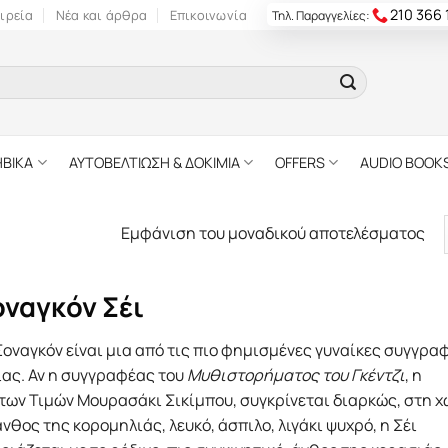
210 366
ιρεία
Νέα και άρθρα
Επικοινωνία
Τηλ. Παραγγελίες:
ΗΒΙΚΑ
ΑΥΤΟΒΕΛΤΙΩΣΗ & ΔΟΚΙΜΙΑ
OFFERS
AUDIO BOOK
Εμφάνιση του μοναδικού αποτελέσματος
οναγκόν Σέι
Σοναγκόν είναι μια από τις πιο φημισμένες γυναίκες συγγρα
ίας. Αν η συγγραφέας του
Μυθιστορήματος του Γκέντζι
, η
των Τιμών Μουρασάκι Σικίμπου, συγκρίνεται διαρκώς, στη χ
άνθος της κορομηλιάς, λευκό, άσπιλο, λιγάκι ψυχρό, η Σέι