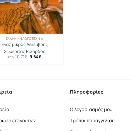
ΕΛΛΗΝΙΚΉ ΛΟΓΟΤΕΧΝΊΑ
Ένας μικρός Δεκέμβρης
Σωμερίτης Ριχάρδος
Original
Η
10.71
€
9.64
€
Από:
price
τρέχουσα
was:
τιμή
10.71€.
είναι:
9.64€.
ιρεία
Πληροφορίες
ρεία
Ο λογαριασμός μου
ρωση επενδυτών
Τρόποι παραγγελίας