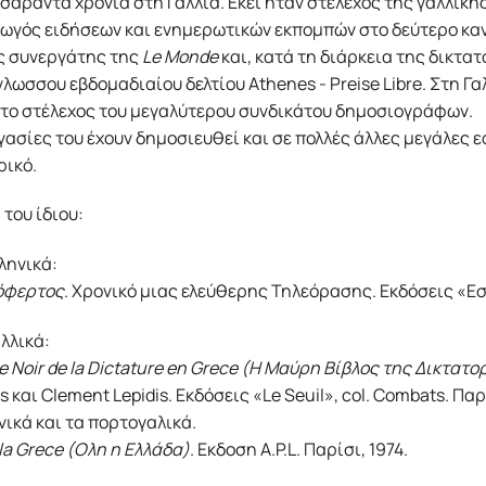
σαράντα χρόνια στη Γαλλία. Εκεί ήταν στέλεχος της γαλλικής
ωγός ειδήσεων και ενημερωτικών εκπομπών στο δεύτερο καν
ς συνεργάτης της
Le Monde
και, κατά τη διάρκεια της δικτατ
λωσσου εβδομαδιαίου δελτίου Athenes - Preise Libre. Στη Γα
το στέλεχος του μεγαλύτερου συνδικάτου δημοσιογράφων.
ασίες του έχουν δημοσιευθεί και σε πολλές άλλες μεγάλες ε
ρικό.
 του ίδιου:
ληνικά:
όφερτος
. Χρονικό μιας ελεύθερης Τηλεόρασης. Εκδόσεις «Εσ
λλικά:
re Noir de la Dictature en Grece (Η Μαύρη Βίβλος της Δικτατ
s και Clement Lepidis. Εκδόσεις «Le Seuil», col. Combats. Π
ικά και τα πορτογαλικά.
la Grece (Ολη η Ελλάδα)
. Εκδοση A.P.L. Παρίσι, 1974.