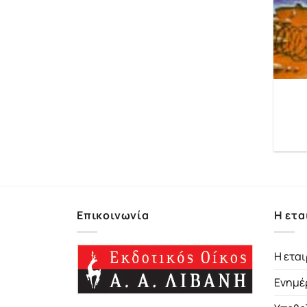
Επικοινωνία
Η ετα
Η εται
Ενημέ