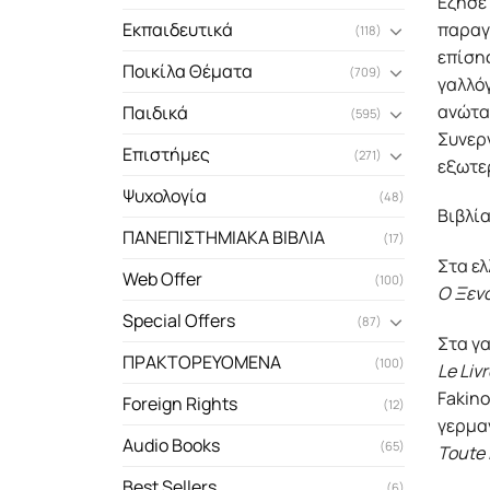
Εζησε 
παραγ
Εκπαιδευτικά
(118)
επίση
Ποικίλα Θέματα
(709)
γαλλόγ
ανώτα
Παιδικά
(595)
Συνεργ
Επιστήμες
(271)
εξωτε
Ψυχολογία
(48)
Βιβλία
ΠΑΝΕΠΙΣΤΗΜΙΑΚΑ ΒΙΒΛΙΑ
(17)
Στα ελ
Web Offer
(100)
Ο Ξεν
Special Offers
(87)
Στα γα
ΠΡΑΚΤΟΡΕΥΟΜΕΝΑ
(100)
Le Liv
Fakino
Foreign Rights
(12)
γερμαν
Audio Books
(65)
Toute 
Best Sellers
(6)