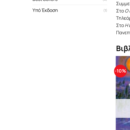
Συμμε
Υπό Έκδοση
Στο
Ο 
(1)
Τηλεόρ
Στο
Η 
Πανεπ
Βιβ
-10%