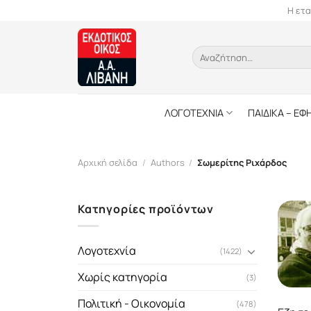
Skip
Η ετα
to
content
Αναζήτηση
για:
ΛΟΓΟΤΕΧΝΙΑ
ΠΑΙΔΙΚΑ – ΕΦ
Αρχική σελίδα
/
Authors
/
Σωμερίτης Ριχάρδος
Κατηγορίες προϊόντων
Λογοτεχνία
(1422)
Χωρίς κατηγορία
(3)
Πολιτική - Οικονομία
(478)