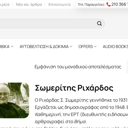
210 366
ιρεία
Νέα και άρθρα
Επικοινωνία
Τηλ. Παραγγελίες:
ΗΒΙΚΑ
ΑΥΤΟΒΕΛΤΙΩΣΗ & ΔΟΚΙΜΙΑ
OFFERS
AUDIO BOOK
Εμφάνιση του μοναδικού αποτελέσματος
Σωμερίτης Ριχάρδος
Ο Ριχάρδος Σ. Σωμερίτης γεννήθηκε το 1931
Εργάζεται ως δημοσιογράφος από το 1948. 
Καθημερινή
, την ΕΡΤ (διευθυντής ειδήσεων 
αρθρογραφεί στο
Βήμα
.