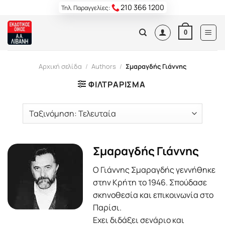
Skip
210 366 1200
Τηλ. Παραγγελίες:
to
content
0
Αρχική σελίδα
/
Authors
/
Σμαραγδής Γιάννης
ΦΙΛΤΡΆΡΙΣΜΑ
Σμαραγδής Γιάννης
Ο Γιάννης Σμαραγδής γεννήθηκε
στην Κρήτη το 1946. Σπούδασε
σκηνοθεσία και επικοινωνία στο
Παρίσι.
Εχει διδάξει σενάριο και