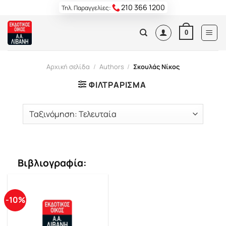
Skip
210 366 1200
Τηλ. Παραγγελίες:
to
content
0
Αρχική σελίδα
/
Authors
/
Σκουλάς Νίκος
ΦΙΛΤΡΆΡΙΣΜΑ
Βιβλιογραφία:
-10%