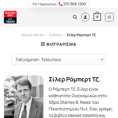
Skip
210 366 1200
Τηλ. Παραγγελίες:
to
content
0
Αρχική σελίδα
/
Authors
/
Σίλερ Ρόμπερτ Τζ.
ΦΙΛΤΡΆΡΙΣΜΑ
Σίλερ Ρόμπερτ Τζ.
Ο Ρόμπερτ Τζ. Σίλερ είναι
καθηγητής Οικονομικών στην
Έδρα Stanley B. Resor του
Πανεπιστημίου Γέιλ. Έχει γράψει
τα βιβλία
Market Volatility
και