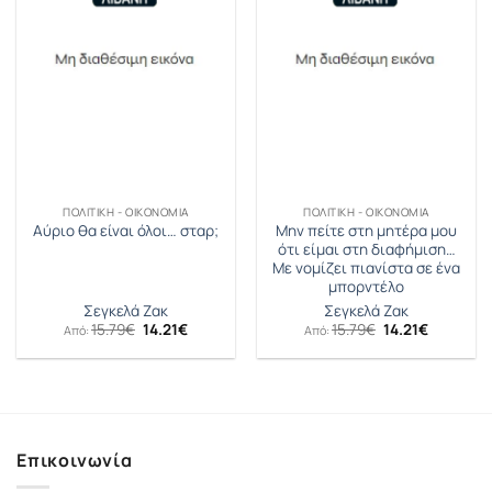
ΠΟΛΙΤΙΚΉ - ΟΙΚΟΝΟΜΊΑ
ΠΟΛΙΤΙΚΉ - ΟΙΚΟΝΟΜΊΑ
Μην πείτε στη μητέρα μου
Αύριο θα είναι όλοι… σταρ;
ότι είμαι στη διαφήμιση…
Με νομίζει πιανίστα σε ένα
μπορντέλο
Σεγκελά Ζακ
Σεγκελά Ζακ
Original
Η
Original
Η
15.79
€
14.21
€
15.79
€
14.21
€
Από:
Από:
price
τρέχουσα
price
τρέχουσ
was:
τιμή
was:
τιμή
15.79€.
είναι:
15.79€.
είναι:
14.21€.
14.21€.
Επικοινωνία