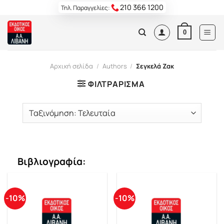
Skip
210 366 1200
Τηλ. Παραγγελίες:
to
content
0
Αρχική σελίδα
/
Authors
/
Σεγκελά Ζακ
ΦΙΛΤΡΆΡΙΣΜΑ
Βιβλιογραφία:
-10%
-10%