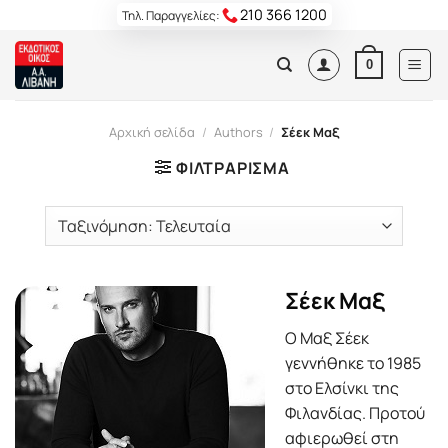
Skip
210 366 1200
Τηλ. Παραγγελίες:
to
content
0
Αρχική σελίδα
/
Authors
/
Σέεκ Μαξ
ΦΙΛΤΡΆΡΙΣΜΑ
Σέεκ Μαξ
Ο Μαξ Σέεκ
γεννήθηκε το 1985
στο Ελσίνκι της
Φιλανδίας. Προτού
αφιερωθεί στη