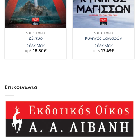
ΛΟΓΟΤΕΧΝΊΑ
ΛΟΓΟΤΕΧΝΊΑ
Δίκτυο
Κυνηγός μαγισσών
Σέεκ Μαξ
Σέεκ Μαξ
18.50
€
17.49
€
Τιμή:
Τιμή:
Επικοινωνία