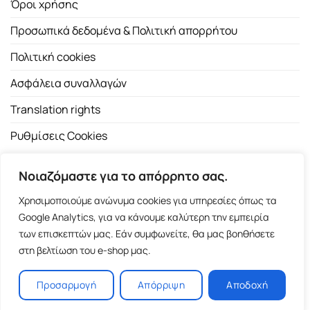
Όροι χρήσης
Προσωπικά δεδομένα & Πολιτική απορρήτου
Πολιτική cookies
Ασφάλεια συναλλαγών
Translation rights
Ρυθμίσεις Cookies
Νοιαζόμαστε για το απόρρητο σας.
Χρησιμοποιούμε ανώνυμα cookies για υπηρεσίες όπως τα
Google Analytics, για να κάνουμε καλύτερη την εμπειρία
των επισκεπτών μας. Εάν συμφωνείτε, θα μας βοηθήσετε
Copyright 2026 ©
Εκδοτικός Οίκος Α.Α. Λιβάνη
| All rights
στη βελτίωση του e-shop μας.
reserved.
Σόλωνος 98, 10680 Αθήνα | Τ:
2103661200
- F: 2103617791
Προσαρμογή
Απόρριψη
Αποδοχή
E-shop and Premium Managed Hosting by
ClickProject.gr