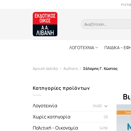
Skip
Η ετα
to
content
Αναζήτηση
για:
ΛΟΓΟΤΕΧΝΙΑ
ΠΑΙΔΙΚΑ – ΕΦ
Αρχική σελίδα
/
Authors
/
Σάλαρης Γ. Κώστας
Κατηγορίες προϊόντων
Βι
Λογοτεχνία
(1422)
Χωρίς κατηγορία
(3)
Πολιτική - Οικονομία
(478)