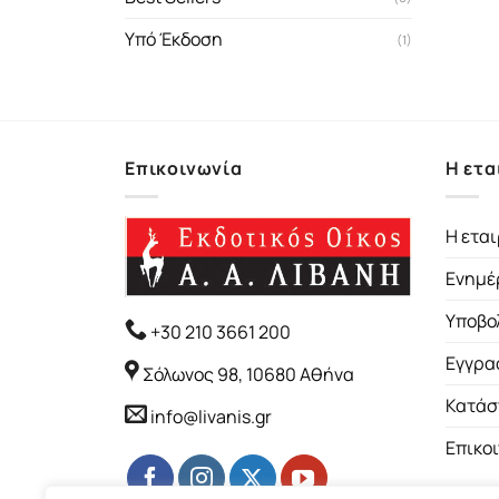
Υπό Έκδοση
(1)
Επικοινωνία
Η ετα
Η εται
Ενημέ
Υποβο
+30 210 3661 200
Εγγρα
Σόλωνος 98, 10680 Αθήνα
Κατάσ
info@livanis.gr
Επικο