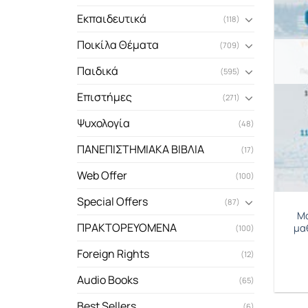
Εκπαιδευτικά
(118)
Ποικίλα Θέματα
(709)
Παιδικά
(595)
Επιστήμες
(271)
Ψυχολογία
(48)
ΠΑΝΕΠΙΣΤΗΜΙΑΚΑ ΒΙΒΛΙΑ
(17)
Web Offer
(100)
Special Offers
(87)
Μα
ΠΡΑΚΤΟΡΕΥΟΜΕΝΑ
μα
(100)
Foreign Rights
(12)
Audio Books
(65)
Best Sellers
(6)