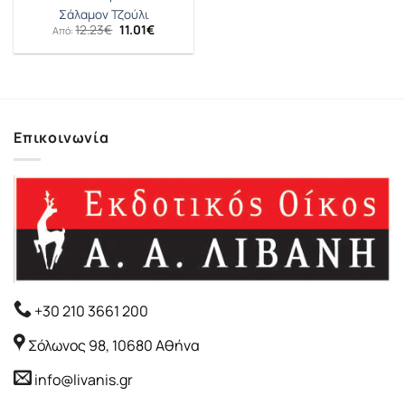
Σάλαμον Τζούλι
Original
Η
12.23
€
11.01
€
Από:
price
τρέχουσα
was:
τιμή
12.23€.
είναι:
11.01€.
Επικοινωνία
+30 210 3661 200
Σόλωνος 98, 10680 Αθήνα
info@livanis.gr