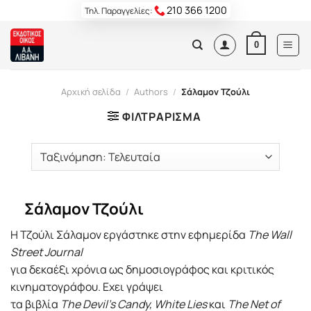
Skip
210 366 1200
Τηλ. Παραγγελίες:
to
content
0
Αρχική σελίδα
/
Authors
/
Σάλαμον Τζούλι
ΦΙΛΤΡΆΡΙΣΜΑ
Σάλαμον Τζούλι
Η Τζούλι Σάλαμον εργάστηκε στην εφημερίδα
The Wall
Street Journal
για δεκαέξι χρόνια ως δημοσιογράφος και κριτικός
κινηματογράφου. Εχει γράψει
τα βιβλία
The Devil's Candy, White Lies
και
The Net of