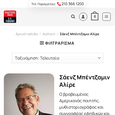
Skip
210 366 1200
Τηλ. Παραγγελίες:
to
content
0
Αρχική σελίδα
/
Authors
/
Σάενζ Μπέντζαμιν Αλίρε
ΦΙΛΤΡΆΡΙΣΜΑ
Σάενζ Μπέντζαμιν
Αλίρε
Ο βραβευμένος
Αμερικανός ποιητής,
μυθιστοριογράφος και
συγγραφέας εφηβικών και