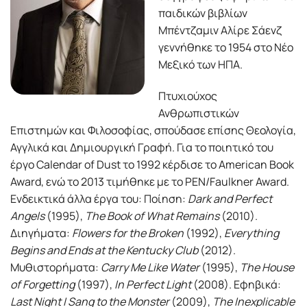
παιδικών βιβλίων
Μπέντζαμιν Αλίρε Σάενζ
γεννήθηκε το 1954 στο Νέο
Μεξικό των ΗΠΑ.
Πτυχιούχος
Ανθρωπιστικών
Επιστημών και Φιλοσοφίας, σπούδασε επίσης Θεολογία,
Αγγλικά και Δημιουργική Γραφή. Για το ποιητικό του
έργο Calendar of Dust το 1992 κέρδισε το American Book
Award, ενώ το 2013 τιμήθηκε με το PEN/Faulkner Award.
Ενδεικτικά άλλα έργα του: Ποίηση:
Dark and Perfect
Angels
(1995),
The Book of What Remains
(2010).
Διηγήματα:
Flowers for the Broken
(1992),
Everything
Begins and Ends at the Kentucky Club
(2012).
Μυθιστορήματα:
Carry Me Like Water
(1995),
The House
of Forgetting
(1997),
In Perfect Light
(2008). Εφηβικά:
Last Night I Sang to the Monster
(2009),
The Inexplicable