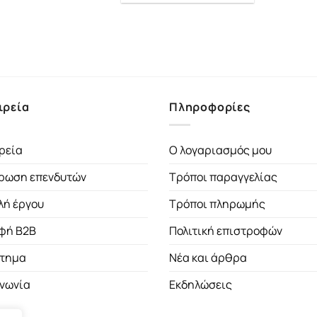
was:
τιμή
18.25€.
είναι:
16.43€.
ιρεία
Πληροφορίες
ρεία
Ο λογαριασμός μου
ρωση επενδυτών
Τρόποι παραγγελίας
λή έργου
Τρόποι πληρωμής
φή B2B
Πολιτική επιστροφών
τημα
Νέα και άρθρα
ινωνία
Εκδηλώσεις