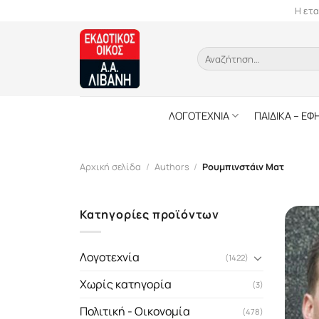
Skip
Η ετα
to
content
Αναζήτηση
για:
ΛΟΓΟΤΕΧΝΙΑ
ΠΑΙΔΙΚΑ – ΕΦ
Αρχική σελίδα
/
Authors
/
Ρουμπινστάιν Ματ
Κατηγορίες προϊόντων
Λογοτεχνία
(1422)
Χωρίς κατηγορία
(3)
Πολιτική - Οικονομία
(478)