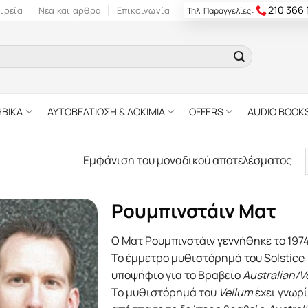
210 366
ιρεία
Νέα και άρθρα
Επικοινωνία
Τηλ. Παραγγελίες:
ΗΒΙΚΑ
ΑΥΤΟΒΕΛΤΙΩΣΗ & ΔΟΚΙΜΙΑ
OFFERS
AUDIO BOOK
Εμφάνιση του μοναδικού αποτελέσματος
Ρουμπινστάιν Ματ
Ο Ματ Ρουμπινστάιν γεννήθηκε το 1974 
Το έμμετρο μυθιστόρημά του Solstice 
υποψήφιο για το Βραβείο
Australian/V
Το μυθιστόρημά του
Vellum
έχει γνωρί