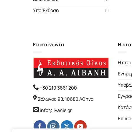
Υπό Έκδοση
(1)
Επικοινωνία
Η ετα
Η εται
Ενημέ
Υποβο
+30 210 3661 200
Εγγρα
Σόλωνος 98, 10680 Αθήνα
Κατάσ
info@livanis.gr
Επικο