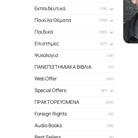
Εκπαιδευτικά
(118)
Ποικίλα Θέματα
(709)
Παιδικά
(595)
Επιστήμες
(271)
Ψυχολογία
(48)
ΠΑΝΕΠΙΣΤΗΜΙΑΚΑ ΒΙΒΛΙΑ
(17)
Web Offer
(100)
Special Offers
(87)
ΠΡΑΚΤΟΡΕΥΟΜΕΝΑ
(100)
Foreign Rights
(12)
Audio Books
(65)
Best Sellers
(6)