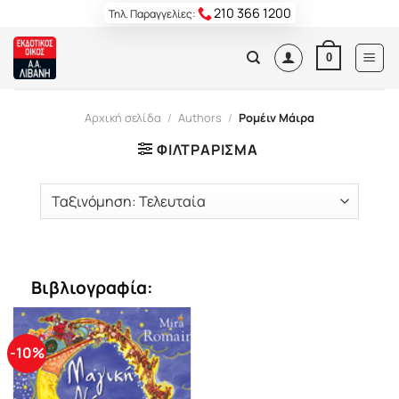
Skip
210 366 1200
Τηλ. Παραγγελίες:
to
content
0
Αρχική σελίδα
/
Authors
/
Ρομέιν Μάιρα
ΦΙΛΤΡΆΡΙΣΜΑ
Βιβλιογραφία:
-10%