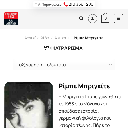
Skip
210 366 1200
Τηλ. Παραγγελίες:
to
content
0
Αρχική σελίδα
/
Authors
/
Ρίμπε Μπριγκίτε
ΦΙΛΤΡΆΡΙΣΜΑ
Ρίμπε Μπριγκίτε
H Mπριγκίτε Pίμπε γεννήθηκε
το 1953 στο Mόναχο και
σπούδασε ιστορία,
γερμανική φιλολογία και
ιστορία τέχνης. Πήρε το