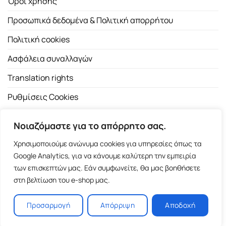
Όροι χρήσης
Προσωπικά δεδομένα & Πολιτική απορρήτου
Πολιτική cookies
Ασφάλεια συναλλαγών
Translation rights
Ρυθμίσεις Cookies
Νοιαζόμαστε για το απόρρητο σας.
Χρησιμοποιούμε ανώνυμα cookies για υπηρεσίες όπως τα
Google Analytics, για να κάνουμε καλύτερη την εμπειρία
των επισκεπτών μας. Εάν συμφωνείτε, θα μας βοηθήσετε
Copyright 2026 ©
Εκδοτικός Οίκος Α.Α. Λιβάνη
| All rights
στη βελτίωση του e-shop μας.
reserved.
Σόλωνος 98, 10680 Αθήνα | Τ:
2103661200
- F: 2103617791
Προσαρμογή
Απόρριψη
Αποδοχή
E-shop and Premium Managed Hosting by
ClickProject.gr