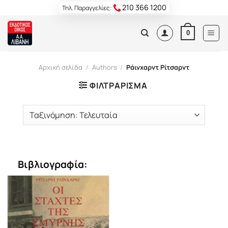
Skip
210 366 1200
Τηλ. Παραγγελίες:
to
content
0
Αρχική σελίδα
/
Authors
/
Ράινχαρντ Ρίτσαρντ
ΦΙΛΤΡΆΡΙΣΜΑ
Βιβλιογραφία: