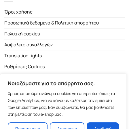
Όροι χρήσης
Προσωπικά δεδομένα & Πολιτική απορρήτου
Πολιτική cookies
Ασφάλεια συναλλαγών
Translation rights
Ρυθμίσεις Cookies
Νοιαζόμαστε για το απόρρητο σας.
Χρησιμοποιούμε ανώνυμα cookies για υπηρεσίες όπως τα
Google Analytics, για να κάνουμε καλύτερη την εμπειρία
των επισκεπτών μας. Εάν συμφωνείτε, θα μας βοηθήσετε
Copyright 2026 ©
Εκδοτικός Οίκος Α.Α. Λιβάνη
| All rights
στη βελτίωση του e-shop μας.
reserved.
Σόλωνος 98, 10680 Αθήνα | Τ:
2103661200
- F: 2103617791
Προσαρμογή
Απόρριψη
Αποδοχή