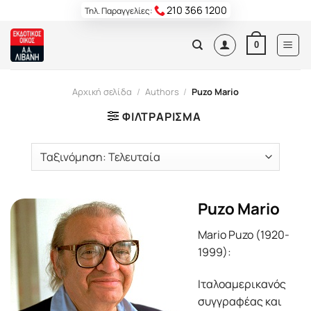
Skip
210 366 1200
Τηλ. Παραγγελίες:
to
content
0
Αρχική σελίδα
/
Authors
/
Puzo Mario
ΦΙΛΤΡΆΡΙΣΜΑ
Puzo Mario
Mario Puzo (1920-
1999):
Ιταλοαμερικανός
συγγραφέας και