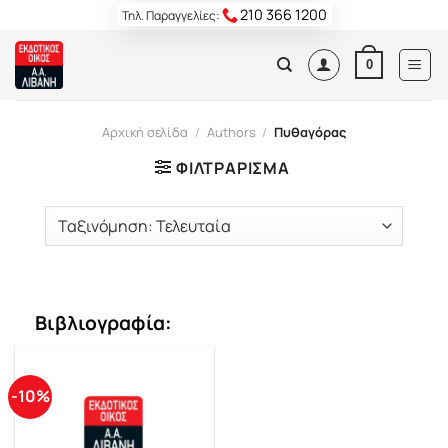
Skip
210 366 1200
Τηλ. Παραγγελίες:
to
content
0
Αρχική σελίδα
/
Authors
/
Πυθαγόρας
ΦΙΛΤΡΆΡΙΣΜΑ
Βιβλιογραφία:
-10%