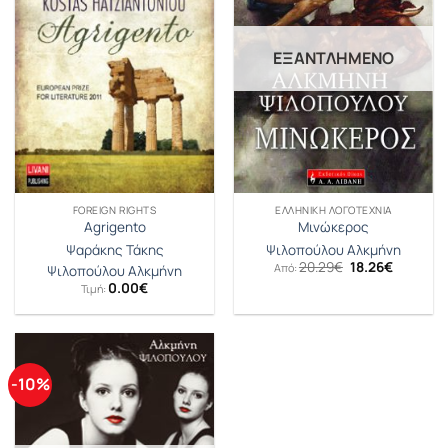
ΕΞΑΝΤΛΗΜΈΝΟ
FOREIGN RIGHTS
ΕΛΛΗΝΙΚΉ ΛΟΓΟΤΕΧΝΊΑ
Agrigento
Μινώκερος
Ψαράκης Τάκης
Ψιλοπούλου Αλκμήνη
Original
Η
20.29
€
18.26
€
Από:
Ψιλοπούλου Αλκμήνη
price
τρέχουσ
0.00
€
Τιμή:
was:
τιμή
20.29€.
είναι:
18.26€.
-10%