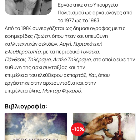
Εργάστηκε στο Υπουργείο
Πολιτισμού ως αρχαιολόγος από
το 1977 ως το 1983.
Από το 1984 συνεργάζεται ως δημοσιογράφος με τις
εφημερίδες
Πρώτη,
όπου ήταν και υπεύθυνη
καλλιτεχνικών σελιδών,
Αυγή
,
Κυριακάτική
Ελευθεροτυπία
, με τα περιοδικά
Γυναίκα,
Πάνθεον, Τηλέραμα, Διπλό Τηλέραμα
, στο οποίο είχε την
ευθύνη της αρχισυνταξίας και την
επιμέλεια του ελεύθερου ρεπορτάζ,
Και
, όπου
εργάστηκε στην αρχισυνταξία και στην
επιμέλεια ύλης,
Μαντάμ Φιγκαρό
.
Βιβλιογραφία:
-10%