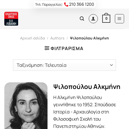
Skip
210 366 1200
Τηλ. Παραγγελίες:
to
content
0
Αρχική σελίδα
/
Authors
/
Ψιλοπούλου Αλκμήνη
ΦΙΛΤΡΆΡΙΣΜΑ
Ψιλοπούλου Αλκμήνη
Η Αλκμήνη Ψιλοπούλου
γεννήθηκε το 1952. Σπούδασε
Ιστορία - Αρχαιολογία στη
Φιλοσοφική Σχολή του
Πανεπιστημίου Αθηνών.