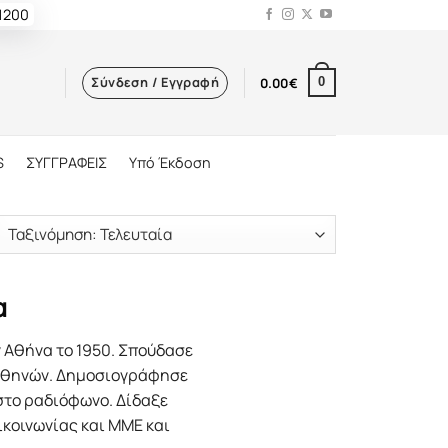
 1200
Σύνδεση / Εγγραφή
0.00
€
0
S
ΣΥΓΓΡΑΦΕΙΣ
Υπό Έκδοση
α
 Αθήνα το 1950. Σπούδασε
 Αθηνών. Δημοσιογράφησε
 στο ραδιόφωνο. Δίδαξε
ικοινωνίας και ΜΜΕ και