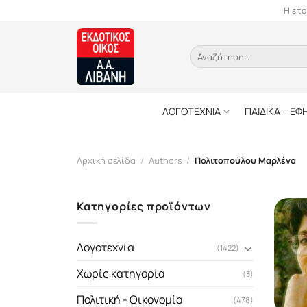
Skip
Η ετα
to
content
Αναζήτηση
για:
ΛΟΓΟΤΕΧΝΙΑ
ΠΑΙΔΙΚΑ – ΕΦ
Αρχική σελίδα
/
Authors
/
Πολιτοπούλου Μαρλένα
Κατηγορίες προϊόντων
Λογοτεχνία
(1422)
Χωρίς κατηγορία
(3)
Πολιτική - Οικονομία
(478)