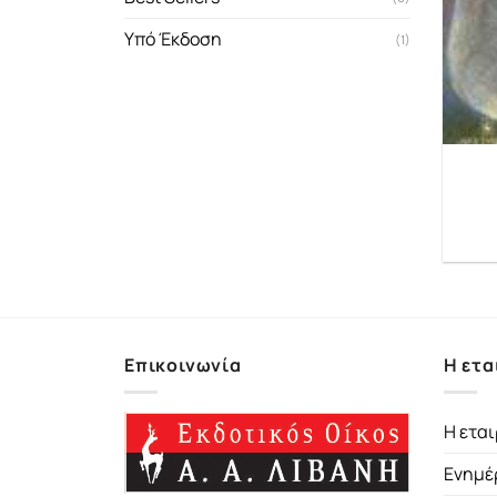
Υπό Έκδοση
(1)
Επικοινωνία
Η ετα
Η εται
Ενημέ