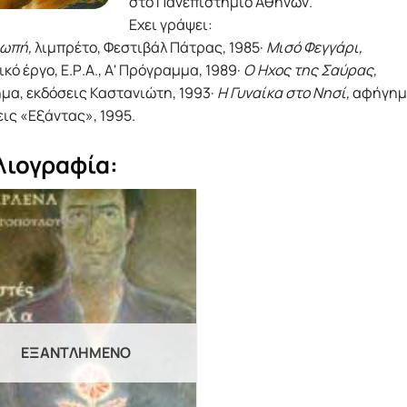
στο Πανεπιστήμιο Αθηνών.
Εχει γράψει:
ιωπή,
λιμπρέτο, Φεστιβάλ Πάτρας, 1985·
Μισό Φεγγάρι,
κό έργο, Ε.Ρ.Α., Α' Πρόγραμμα, 1989·
Ο Ηχος της Σαύρας,
μα, εκδόσεις Καστανιώτη, 1993·
Η Γυναίκα στο Νησί,
αφήγημ
ις «Εξάντας», 1995.
λιογραφία:
ΕΞΑΝΤΛΗΜΈΝΟ