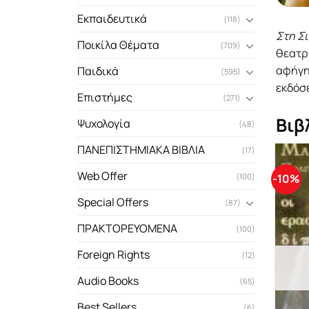
Εκπαιδευτικά
(118)
Στη Σ
Ποικίλα Θέματα
(709)
θεατρι
αφήγη
Παιδικά
(595)
εκδόσε
Επιστήμες
(271)
Βιβ
Ψυχολογία
(48)
ΠΑΝΕΠΙΣΤΗΜΙΑΚΑ ΒΙΒΛΙΑ
(17)
Web Offer
-10%
(100)
Special Offers
(87)
ΠΡΑΚΤΟΡΕΥΟΜΕΝΑ
(100)
Foreign Rights
(12)
Audio Books
(65)
Best Sellers
(6)