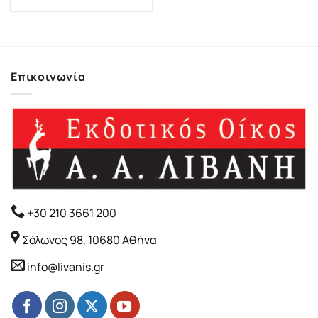
price
τρέχουσα
was:
τιμή
16.30€.
είναι:
14.67€.
Επικοινωνία
+30 210 3661 200
Σόλωνος 98, 10680 Αθήνα
info@livanis.gr