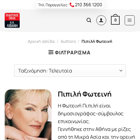
Skip
210 366 1200
Τηλ. Παραγγελίες:
to
content
0
Αρχική σελίδα
/
Authors
/
Πιπιλή Φωτεινή
ΦΙΛΤΡΆΡΙΣΜΑ
Πιπιλή Φωτεινή
Η Φωτεινή Πιπιλή είναι
δημοσιογράφος-σύμβουλος
επικοινωνίας.
Γεννήθηκε στην Αθήνα με ρίζες
από τη Μικρά Ασία και την ορεινή