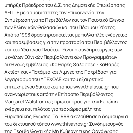
υπήρξε Πρόεδρος του Δ.Σ. της Δημοτικής Επιχείρησης
ΔΕΠΠΕ με αρμοδιότητες την Επικοινωνία, την
Ενημέρωση για το Περιβάλλον και τον Ποιοτικό Έλεγχο
των Ελληνικών Θαλασσών και του Πόσιμου Ύδατος.
Από το 1993 δραστηριοποιείται με πολλαπλές ενέργειες
και παρεμβάσεις για την προστασία του Περιβάλλοντος
και του Υδάτινου Πλούτου. Είναι η συνδημιουργός των
μεγάλων Εθνικών Περιβαλλοντικών Προγραμμάτων
διεθνούς εμβέλειας «Καθαρές Θάλασσες - Καθαρές
Ακτές» και «Ποτάμια και Λίμνες της Πατρίδας» για
λογαριασμό του ΥΠΕΧΩΔΕ και του εξαιρετικά
επιτυχημένου δικτυακού τόπου www.thalassa.gr που
αναγνωρίστηκε από την Επίτροπο Περιβάλλοντος
Margaret Walstrom ως πρωτοπόρος για την Ευρώπη
ενέργεια και πιλότος για τις χώρες μέλη της
Ευρωπαϊκής Ένωσης. Το 1999 ακολούθησε η δημιουργία
του δικτυακού τόπου www.thisavros.gr Συνδημιουργός
της Περιβαλλοντικής Μη Κυβερνητικής Οργάνωσης