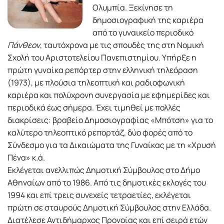
Ολυμπία. Ξεκίνησε τη
δημοσιογραφική της καριέρα
από το γυναικείο περιοδικό
Πάνθεον
, ταυτόχρονα με τις σπουδές της στη Νομική
Σχολή του Αριστοτελείου Πανεπιστημίου. Υπήρξε η
πρώτη γυναίκα ρεπόρτερ στην ελληνική τηλεόραση
(1973), με πλούσια τηλεοπτική και ραδιοφωνική
καριέρα και πολύχρονη συνεργασία με εφημερίδες και
περιοδικά έως σήμερα. Έχει τιμηθεί με πολλές
διακρίσεις: βραβείο Δημοσιογραφίας «Μπότση» για το
καλύτερο τηλεοπτικό ρεπορτάζ, δύο φορές από το
Σύνδεσμο για τα Δικαιώματα της Γυναίκας με τη «Χρυσή
Πένα» κ.ά.
Εκλέγεται ανελλιπώς Δημοτική Σύμβουλος στο Δήμο
Αθηναίων από το 1986. Από τις δημοτικές εκλογές του
1994 και επί τρεις συνεχείς τετραετίες, εκλέγεται
πρώτη σε σταυρούς Δημοτική Σύμβουλος στην Ελλάδα.
Διατέλεσε Αντιδήμαρχος Προνοίας και επί σειρά ετών