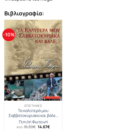
Βιβλιογραφία:
-10%
ΕΠΙΣΤΉΜΕΣ
Τα καλύτερά μου
Σαββατοκύριακα και βάλε…
Πιπιλή Φωτεινή
Original
Η
16.30
€
14.67
€
Από: