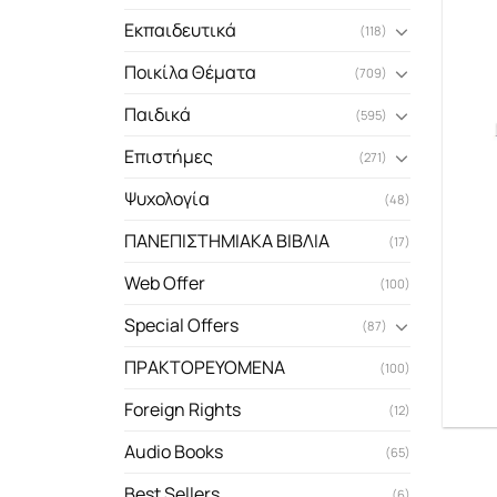
Εκπαιδευτικά
(118)
Ποικίλα Θέματα
(709)
Παιδικά
(595)
Επιστήμες
(271)
Ψυχολογία
(48)
ΠΑΝΕΠΙΣΤΗΜΙΑΚΑ ΒΙΒΛΙΑ
(17)
Web Offer
(100)
Special Offers
(87)
ΠΡΑΚΤΟΡΕΥΟΜΕΝΑ
(100)
Foreign Rights
(12)
Audio Books
(65)
Best Sellers
(6)