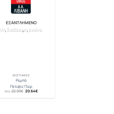
ΕΞΑΝΤΛΗΜΈΝΟ
ΒΙΟΓΡΑΦΊΕΣ
Ρεμπό
Πετιφίς Πιερ
Original
Η
22.93
€
20.64
€
Από:
price
τρέχουσα
was:
τιμή
22.93€.
είναι:
20.64€.