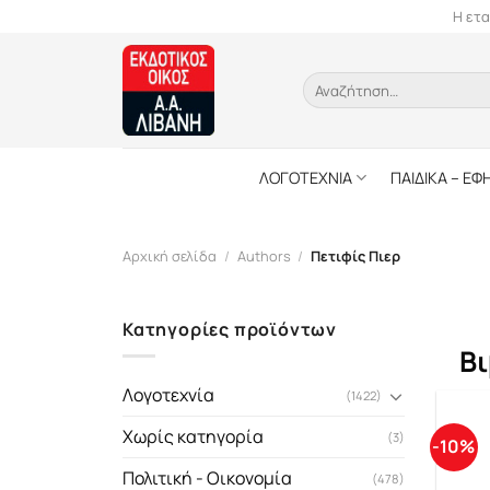
Skip
Η ετα
to
content
Αναζήτηση
για:
ΛΟΓΟΤΕΧΝΙΑ
ΠΑΙΔΙΚΑ – ΕΦ
Αρχική σελίδα
/
Authors
/
Πετιφίς Πιερ
Κατηγορίες προϊόντων
Βι
Λογοτεχνία
(1422)
Χωρίς κατηγορία
(3)
-10%
Πολιτική - Οικονομία
(478)