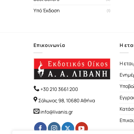
Υπό Έκδοση
(1)
Επικοινωνία
Η ετα
Η εται
Ενημέ
Υποβο
+30 210 3661 200
Εγγρα
Σόλωνος 98, 10680 Αθήνα
Κατάσ
info@livanis.gr
Επικο