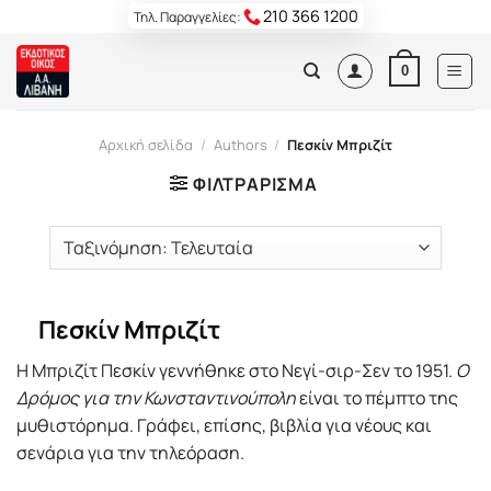
Skip
210 366 1200
Τηλ. Παραγγελίες:
to
content
0
Αρχική σελίδα
/
Authors
/
Πεσκίν Μπριζίτ
ΦΙΛΤΡΆΡΙΣΜΑ
Πεσκίν Μπριζίτ
Η Μπριζίτ Πεσκίν γεννήθηκε στο Νεγί-σιρ-Σεν το 1951.
Ο
Δρόμος για την Κωνσταντινούπολη
είναι το πέμπτο της
μυθιστόρημα. Γράφει, επίσης, βιβλία για νέους και
σενάρια για την τηλεόραση.