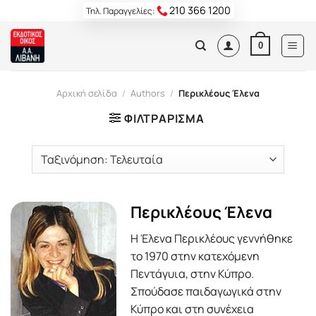
Skip
210 366 1200
Τηλ. Παραγγελίες:
to
content
0
Αρχική σελίδα
/
Authors
/
Περικλέους Έλενα
ΦΙΛΤΡΆΡΙΣΜΑ
Περικλέους Έλενα
Η Έλενα Περικλέους γεννήθηκε
το 1970 στην κατεχόμενη
Πεντάγυια, στην Κύπρο.
Σπούδασε παιδαγωγικά στην
Κύπρο και στη συνέχεια