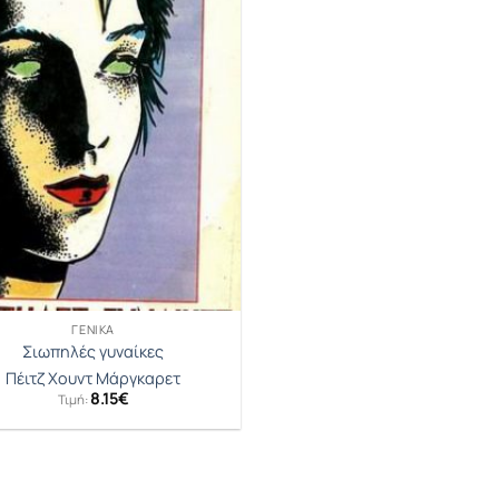
ΓΕΝΙΚΆ
Σιωπηλές γυναίκες
Πέιτζ Χουντ Μάργκαρετ
8.15
€
Τιμή: