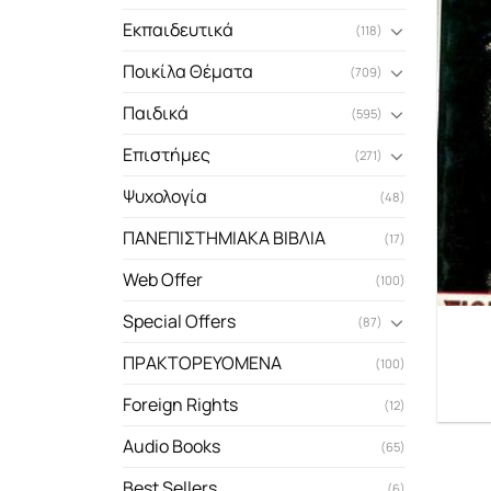
Εκπαιδευτικά
(118)
Ποικίλα Θέματα
(709)
Παιδικά
(595)
Επιστήμες
(271)
Ψυχολογία
(48)
ΠΑΝΕΠΙΣΤΗΜΙΑΚΑ ΒΙΒΛΙΑ
(17)
Web Offer
(100)
Special Offers
(87)
ΠΡΑΚΤΟΡΕΥΟΜΕΝΑ
(100)
Foreign Rights
(12)
Audio Books
(65)
Best Sellers
(6)