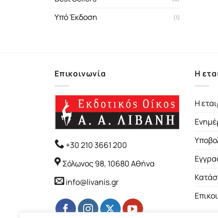
Υπό Έκδοση
(1)
Επικοινωνία
Η ετα
Η εται
Ενημέ
Υποβο
+30 210 3661 200
Εγγρα
Σόλωνος 98, 10680 Αθήνα
Κατάσ
info@livanis.gr
Επικο