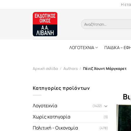
Skip
Η ετα
to
content
Αναζήτηση
για:
ΛΟΓΟΤΕΧΝΙΑ
ΠΑΙΔΙΚΑ – ΕΦ
Αρχική σελίδα
/
Authors
/
Πέιτζ Χουντ Μάργκαρετ
Κατηγορίες προϊόντων
Βι
Λογοτεχνία
(1422)
Χωρίς κατηγορία
(3)
Πολιτική - Οικονομία
(478)