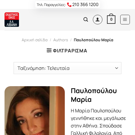
Skip
210 366 1200
Τηλ. Παραγγελίες:
to
content
0
Αρχική σελίδα
/
Authors
/
Παυλοπούλου Μαρία
ΦΙΛΤΡΆΡΙΣΜΑ
Παυλοπούλου
Μαρία
Η Μαρία Παυλοπούλου
γεννήθηκε και μεγάλωσε
στην Αθήνα. Σπούδασε
Γαλλική Φιλολογία. Από