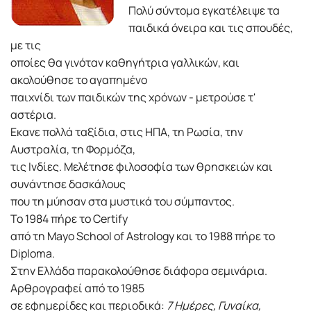
Πολύ σύντομα εγκατέλειψε τα
παιδικά όνειρα και τις σπουδές,
με τις
οποίες θα γινόταν καθηγήτρια γαλλικών, και
ακολούθησε το αγαπημένο
παιχνίδι των παιδικών της χρόνων - μετρούσε τ'
αστέρια.
Εκανε πολλά ταξίδια, στις ΗΠΑ, τη Ρωσία, την
Αυστραλία, τη Φορμόζα,
τις Ινδίες. Μελέτησε φιλοσοφία των θρησκειών και
συνάντησε δασκάλους
που τη μύησαν στα μυστικά του σύμπαντος.
Το 1984 πήρε το Certify
από τη Mayo School of Astrology και το 1988 πήρε το
Diploma.
Στην Ελλάδα παρακολούθησε διάφορα σεμινάρια.
Αρθρογραφεί από το 1985
σε εφημερίδες και περιοδικά:
7 Ημέρες, Γυναίκα,