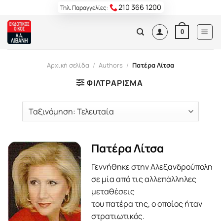
Skip
210 366 1200
Τηλ. Παραγγελίες:
to
content
0
Αρχική σελίδα
/
Authors
/
Πατέρα Λίτσα
ΦΙΛΤΡΆΡΙΣΜΑ
Πατέρα Λίτσα
Γεννήθηκε στην Αλεξανδρούπολη
σε μία από τις αλλεπάλληλες
μεταθέσεις
του πατέρα της, ο οποίος ήταν
στρατιωτικός.