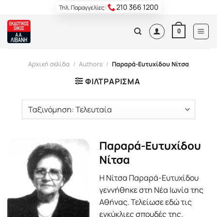
Skip
210 366 1200
Τηλ. Παραγγελίες:
to
content
0
Αρχική σελίδα
/
Authors
/
Παραρά-Ευτυχίδου Νίτσα
ΦΙΛΤΡΆΡΙΣΜΑ
Παραρά-Ευτυχίδου
Νίτσα
Η Νίτσα Παραρά-Ευτυχίδου
γεννήθηκε στη Νέα Ιωνία της
Αθήνας. Τελείωσε εδώ τις
εγκύκλιες σπουδές της.