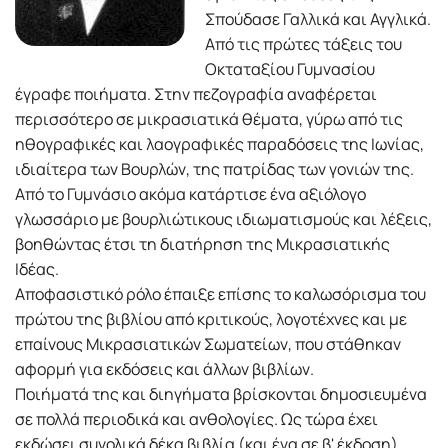
Σπούδασε Γαλλικά και Αγγλικά.
Από τις πρώτες τάξεις του
Οκταταξίου Γυμνασίου
έγραφε ποιήματα. Στην πεζογραφία αναφέρεται
περισσότερο σε μικρασιατικά θέματα, γύρω από τις
ηθογραφικές και λαογραφικές παραδόσεις της Ιωνίας,
ιδιαίτερα των Βουρλών, της πατρίδας των γονιών της.
Από το Γυμνάσιο ακόμα κατάρτισε ένα αξιόλογο
γλωσσάριο με βουρλιώτικους ιδιωματισμούς και λέξεις,
βοηθώντας έτσι τη διατήρηση της Μικρασιατικής
Ιδέας.
Αποφασιστικό ρόλο έπαιξε επίσης το καλωσόρισμα του
πρώτου της βιβλίου από κριτικούς, λογοτέχνες και με
επαίνους Μικρασιατικών Σωματείων, που στάθηκαν
αφορμή για εκδόσεις και άλλων βιβλίων.
Ποιήματά της και διηγήματα βρίσκονται δημοσιευμένα
σε πολλά περιοδικά και ανθολογίες. Ως τώρα έχει
εκδώσει συνολικά δέκα βιβλία (και ένα σε β' έκδοση).