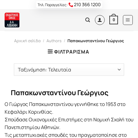
Skip
210 366 1200
Τηλ. Παραγγελίες:
to
content
0
Αρχική σελίδα
/
Authors
/
Παπακωνσταντίνου Γεώργιος
ΦΙΛΤΡΆΡΙΣΜΑ
Παπακωνσταντίνου Γεώργιος
Ο Γιώργος Παπακωνσταντίνου γεννήθηκε το 1953 στο
Κεφαλάρι Κορινθίας.
Σπούδασε Οικονομικές Επιστήμες στη Νομική Σχολή του
Πανεπιστημίου Αθηνών.
Τις μεταπτυχιακές σπουδές του πραγματοποίησε στο