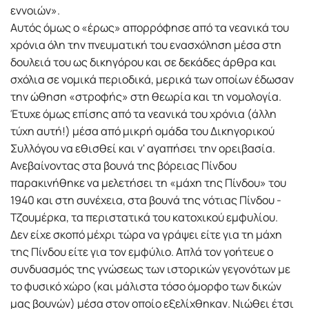
εννοιών».
Αυτός όμως ο «έρως» απορρόφησε από τα νεανικά του
χρόνια όλη την πνευματική του ενασχόληση μέσα στη
δουλειά του ως δικηγόρου και σε δεκάδες άρθρα και
σχόλια σε νομικά περιοδικά, μερικά των οποίων έδωσαν
την ώθηση «στροφής» στη θεωρία και τη νομολογία.
Έτυχε όμως επίσης από τα νεανικά του χρόνια (άλλη
τύχη αυτή!) μέσα από μικρή ομάδα του Δικηγορικού
Συλλόγου να εθισθεί και ν' αγαπήσει την ορειβασία.
Ανεβαίνοντας στα βουνά της βόρειας Πίνδου
παρακινήθηκε να μελετήσει τη «μάχη της Πίνδου» του
1940 και στη συνέχεια, στα βουνά της νότιας Πίνδου -
Τζουμέρκα, τα περιστατικά του κατοχικού εμφυλίου.
Δεν είχε σκοπό μέχρι τώρα να γράψει είτε για τη μάχη
της Πίνδου είτε για τον εμφύλιο. Απλά τον γοήτευε ο
συνδυασμός της γνώσεως των ιστορικών γεγονότων με
το φυσικό χώρο (και μάλιστα τόσο όμορφο των δικών
μας βουνών) μέσα στον οποίο εξελίχθηκαν. Νιώθει έτσι