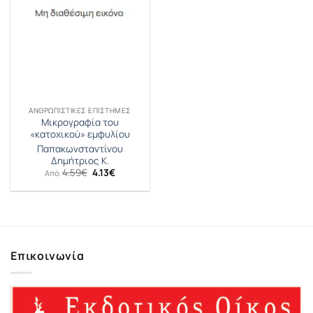
ΑΝΘΡΩΠΙΣΤΙΚΈΣ ΕΠΙΣΤΉΜΕΣ
Μικρογραφία του
«κατοχικού» εμφυλίου
Παπακωνσταντίνου
Δημήτριος Κ.
Original
Η
4.59
€
4.13
€
Από:
price
τρέχουσα
was:
τιμή
4.59€.
είναι:
4.13€.
Επικοινωνία