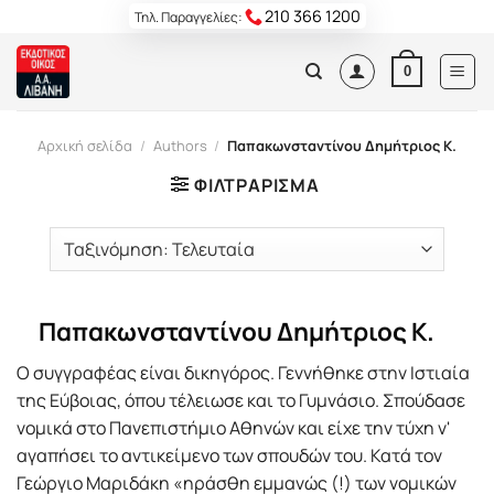
Skip
210 366 1200
Τηλ. Παραγγελίες:
to
content
0
Αρχική σελίδα
/
Authors
/
Παπακωνσταντίνου Δημήτριος Κ.
ΦΙΛΤΡΆΡΙΣΜΑ
Παπακωνσταντίνου Δημήτριος Κ.
Ο συγγραφέας είναι δικηγόρος. Γεννήθηκε στην Ιστιαία
της Εύβοιας, όπου τέλειωσε και το Γυμνάσιο. Σπούδασε
νομικά στο Πανεπιστήμιο Αθηνών και είχε την τύχη ν'
αγαπήσει το αντικείμενο των σπουδών του. Κατά τον
Γεώργιο Μαριδάκη «ηράσθη εμμανώς (!) των νομικών