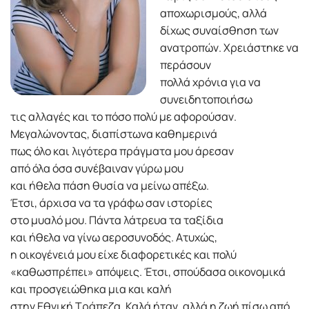
αποχωρισμούς, αλλά
δίχως συναίσθηση των
ανατροπών. Χρειάστηκε να
περάσουν
πολλά χρόνια για να
συνειδητοποιήσω
τις αλλαγές και το πόσο πολύ με αφορούσαν.
Μεγαλώνοντας, διαπίστωνα καθημερινά
πως όλο και λιγότερα πράγματα μου άρεσαν
από όλα όσα συνέβαιναν γύρω μου
και ήθελα πάση θυσία να μείνω απέξω.
Έτσι, άρχισα να τα γράφω σαν ιστορίες
στο μυαλό μου. Πάντα λάτρευα τα ταξίδια
και ήθελα να γίνω αεροσυνοδός. Ατυχώς,
η οικογένειά μου είχε διαφορετικές και πολύ
«καθωσπρέπει» απόψεις. Έτσι, σπούδασα οικονομικά
και προσγειώθηκα μια και καλή
στην Εθνική Τράπεζα. Καλά ήταν, αλλά η ζωή πίσω από