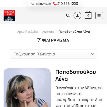
Skip
210 366 1200
Τηλ. Παραγγελίες:
to
content
0
Αρχική σελίδα
/
Authors
/
Παπαδοπούλου Λένα
ΦΙΛΤΡΆΡΙΣΜΑ
Παπαδοπούλου
Λένα
Γεννήθηκα στην Αθήνα, σε
μια οικογένεια
που ήρθε από μακριά. Από
νωρίς συνήθισα στους