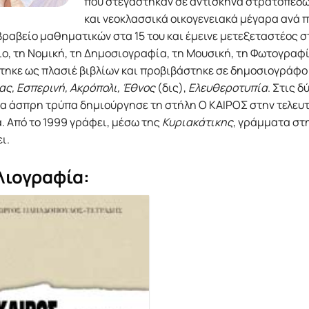
που στεγάστηκαν σε αντίσκηνα στρατοπέδ
και νεοκλασσικά οικογενειακά μέγαρα ανά 
ραβείο μαθηματικών στα 15 του και έμεινε μετεξεταστέος στ
ο, τη Nομική, τη Δημοσιογραφία, τη Mουσική, τη Φωτογραφία
τηκε ως πλασιέ βιβλίων και προβιβάστηκε σε δημοσιογράφο
ς, Eσπερινή, Aκρόπολι, Έθνος
(δις),
Eλευθεροτυπία
. Στις 
ια άσπρη τρύπα δημιούργησε τη στήλη O KAIPOΣ στην τελευτ
. Aπό το 1999 γράφει, μέσω της
Kυριακάτικης
, γράμματα στη
ι.
λιογραφία: