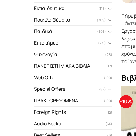
Εκπαιδευτικά
(118)
Πήρε β
Ποικίλα Θέματα
(709)
Πάντει
Eργάσ
Παιδικά
(595)
Kήρυκα
Επιστήμες
(271)
Aπό μ
χρόνια
Ψυχολογία
(48)
παίρνε
ΠΑΝΕΠΙΣΤΗΜΙΑΚΑ ΒΙΒΛΙΑ
(17)
Βιβ
Web Offer
(100)
Special Offers
(87)
ΠΡΑΚΤΟΡΕΥΟΜΕΝΑ
-10%
(100)
Foreign Rights
(12)
Audio Books
(65)
Best Sellers
(6)