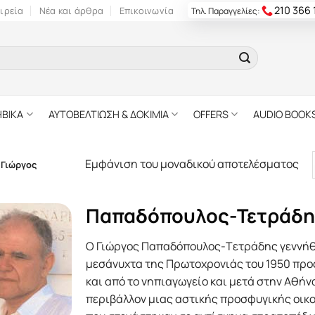
210 366
ιρεία
Νέα και άρθρα
Επικοινωνία
Τηλ. Παραγγελίες:
ΗΒΙΚΑ
ΑΥΤΟΒΕΛΤΙΩΣΗ & ΔΟΚΙΜΙΑ
OFFERS
AUDIO BOOK
Εμφάνιση του μοναδικού αποτελέσματος
Γιώργος
Παπαδόπουλος-Τετράδη
O Γιώργος Παπαδόπουλος-Tετράδης γεννήθ
μεσάνυχτα της Πρωτοχρονιάς του 1950 προς
και από το νηπιαγωγείο και μετά στην Aθήνα
περιβάλλον μιας αστικής προσφυγικής οικο