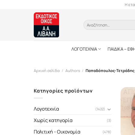
Skip
Η ετα
to
content
Αναζήτηση
για:
ΛΟΓΟΤΕΧΝΙΑ
ΠΑΙΔΙΚΑ – ΕΦ
Αρχική σελίδα
/
Authors
/
Παπαδόπουλος-Τετράδης 
Κατηγορίες προϊόντων
Λογοτεχνία
(1422)
Χωρίς κατηγορία
(3)
Πολιτική - Οικονομία
(478)