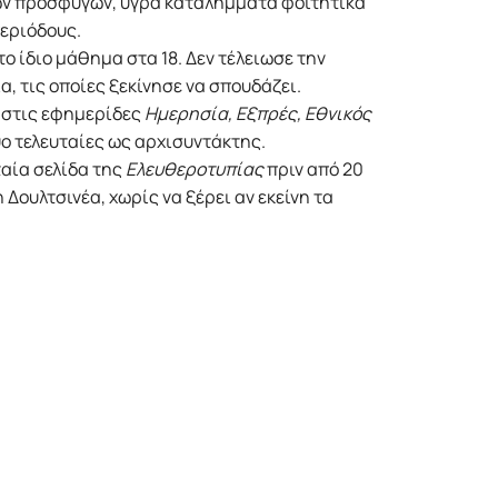
ων προσφύγων, υγρά καταλήμματα φοιτητικά
περιόδους.
ο ίδιο μάθημα στα 18. Δεν τέλειωσε την
, τις οποίες ξεκίνησε να σπουδάζει.
 στις εφημερίδες
Hμερησία, Eξπρές, Eθνικός
δύο τελευταίες ως αρχισυντάκτης.
αία σελίδα της
Eλευθεροτυπίας
πριν από 20
 Δουλτσινέα, χωρίς να ξέρει αν εκείνη τα