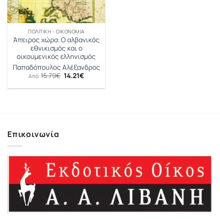
ΠΟΛΙΤΙΚΉ - ΟΙΚΟΝΟΜΊΑ
Άπειρος χώρα. Ο αλβανικός
εθνικισμός και ο
οικουμενικός ελληνισμός
Παπαδόπουλος Αλέξανδρος
Original
Η
15.79
€
14.21
€
Από:
price
τρέχουσα
was:
τιμή
15.79€.
είναι:
14.21€.
Επικοινωνία