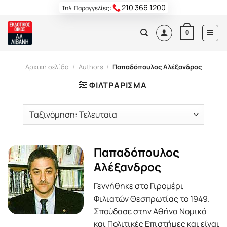
Skip
210 366 1200
Τηλ. Παραγγελίες:
to
content
0
Αρχική σελίδα
/
Authors
/
Παπαδόπουλος Αλέξανδρος
ΦΙΛΤΡΆΡΙΣΜΑ
Παπαδόπουλος
Αλέξανδρος
Γεννήθηκε στο Γιρομέρι
Φιλιατών Θεσπρωτίας το 1949.
Σπούδασε στην Αθήνα Νομικά
και Πολιτικές Επιστήμες και είναι