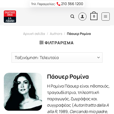
Skip
210 366 1200
Τηλ. Παραγγελίες:
to
content
0
Αρχική σελίδα
/
Authors
/
Πάουερ Ρομίνα
ΦΙΛΤΡΆΡΙΣΜΑ
Πάουερ Ρομίνα
Η Ρομίνα Πάουερ είναι ηθοποιός,
τραγουδίστρια, τηλεοπτική
παραγωγός, ζωγράφος και
συγγραφέας (
Autoritratto dalla A
alla R
, 1989,
Cercando mio padre
,