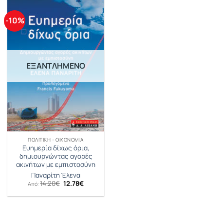
-10%
ΕΞΑΝΤΛΗΜΈΝΟ
ΠΟΛΙΤΙΚΉ - ΟΙΚΟΝΟΜΊΑ
Ευημερία δίχως όρια,
δημιουργώντας αγορές
ακινήτων με εμπιστοσύνη
Παναρίτη Έλενα
Original
Η
14.20
€
12.78
€
Από:
price
τρέχουσα
was:
τιμή
14.20€.
είναι:
12.78€.