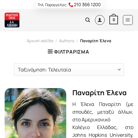
Skip
210 366 1200
Τηλ. Παραγγελίες:
to
content
0
Αρχική σελίδα
/
Authors
/
Παναρίτη Έλενα
ΦΙΛΤΡΆΡΙΣΜΑ
Παναρίτη Έλενα
Η Έλενα Παναρίτη (με
σπουδές, μεταξύ άλλων,
στο Αμερικανικό
Κολέγιο Ελλάδας, στο
Johns Hopkins University,