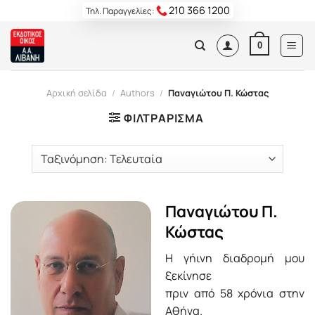
Skip
210 366 1200
Τηλ. Παραγγελίες:
to
content
0
Αρχική σελίδα
/
Authors
/
Παναγιώτου Π. Κώστας
ΦΙΛΤΡΆΡΙΣΜΑ
Παναγιώτου Π.
Κώστας
Η γήινη διαδρομή μου
ξεκίνησε
πριν από 58 χρόνια στην
Αθήνα.