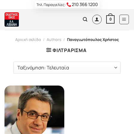
Skip
210 366 1200
Τηλ. Παραγγελίες:
to
content
0
Αρχική σελίδα
/
Authors
/
Παναγιωτόπουλος Χρήστος
ΦΙΛΤΡΆΡΙΣΜΑ