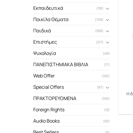
Εκπαιδευτικά
(118)
Ποικίλα Θέματα
(709)
Παιδικά
(595)
Επιστήμες
(271)
Ψυχολογία
(48)
ΠΑΝΕΠΙΣΤΗΜΙΑΚΑ ΒΙΒΛΙΑ
(17)
Web Offer
(100)
Special Offers
(87)
Η 
ΠΡΑΚΤΟΡΕΥΟΜΕΝΑ
(100)
Foreign Rights
(12)
Audio Books
(65)
Best Sellers
(6)