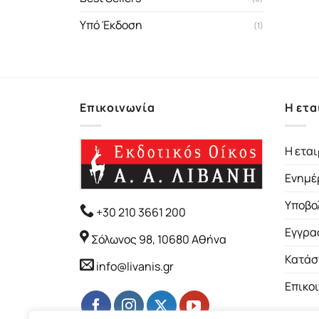
Υπό Έκδοση
(1)
Επικοινωνία
Η ετα
Η εται
Ενημέ
Υποβο
+30 210 3661 200
Εγγρα
Σόλωνος 98, 10680 Αθήνα
Κατάσ
info@livanis.gr
Επικο