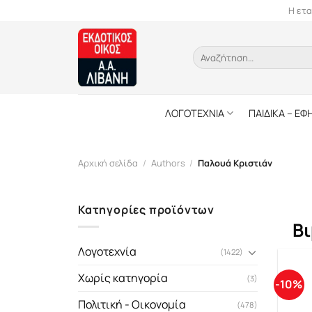
Skip
Η ετα
to
content
Αναζήτηση
για:
ΛΟΓΟΤΕΧΝΙΑ
ΠΑΙΔΙΚΑ – ΕΦ
Αρχική σελίδα
/
Authors
/
Παλουά Κριστιάν
Κατηγορίες προϊόντων
Βι
Λογοτεχνία
(1422)
Χωρίς κατηγορία
(3)
-10%
Πολιτική - Οικονομία
(478)