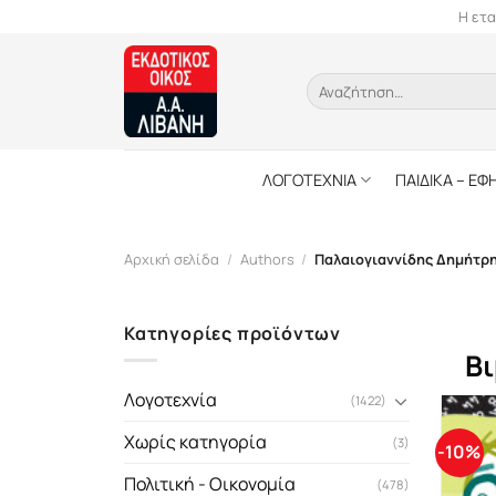
Skip
Η ετα
to
content
Αναζήτηση
για:
ΛΟΓΟΤΕΧΝΙΑ
ΠΑΙΔΙΚΑ – ΕΦ
Αρχική σελίδα
/
Authors
/
Παλαιογιαννίδης Δημήτρ
Κατηγορίες προϊόντων
Βι
Λογοτεχνία
(1422)
Χωρίς κατηγορία
(3)
-10%
Πολιτική - Οικονομία
(478)