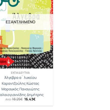
ΕΞΑΝΤΛΗΜΈΝΟ
ΕΚΠΑΙΔΕΥΤΙΚΆ
Άλγεβρα α` λυκείου
Καραντζούλης Κώστας
Μαραγκός Παναγιώτης
αλαιογιαννίδης Δημήτρης
Original
Η
18.25
€
16.43
€
Από:
price
τρέχουσα
was:
τιμή
18.25€.
είναι: