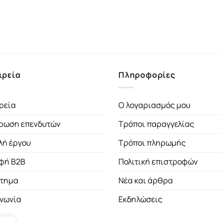
16.43€.
ιρεία
Πληροφορίες
ρεία
Ο λογαριασμός μου
ρωση επενδυτών
Τρόποι παραγγελίας
λή έργου
Τρόποι πληρωμής
φή B2B
Πολιτική επιστροφών
τημα
Νέα και άρθρα
ινωνία
Εκδηλώσεις