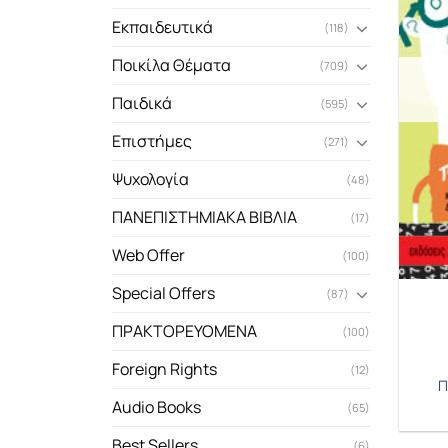
Εκπαιδευτικά
(118)
Ποικίλα Θέματα
(709)
Παιδικά
(595)
Επιστήμες
(271)
Ψυχολογία
(48)
ΠΑΝΕΠΙΣΤΗΜΙΑΚΑ ΒΙΒΛΙΑ
(17)
Web Offer
(100)
Special Offers
(87)
ΠΡΑΚΤΟΡΕΥΟΜΕΝΑ
(100)
Foreign Rights
(12)
Π
Audio Books
(65)
Best Sellers
(6)