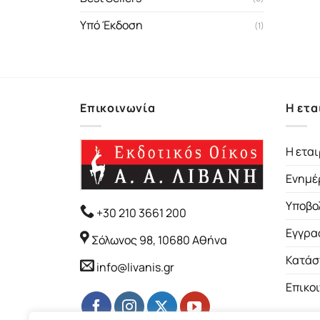
Υπό Έκδοση
(1)
Επικοινωνία
Η ετα
Η εται
Ενημέ
Υποβο
+30 210 3661 200
Εγγρα
Σόλωνος 98, 10680 Αθήνα
Κατάσ
info@livanis.gr
Επικο