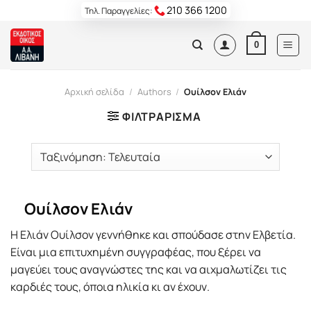
Skip
210 366 1200
Τηλ. Παραγγελίες:
to
content
0
Αρχική σελίδα
/
Authors
/
Ουίλσον Ελιάν
ΦΙΛΤΡΆΡΙΣΜΑ
Ουίλσον Ελιάν
Η Ελιάν Ουίλσον γεννήθηκε και σπούδασε στην Ελβετία.
Είναι μια επιτυχημένη συγγραφέας, που ξέρει να
μαγεύει τους αναγνώστες της και να αιχμαλωτίζει τις
καρδιές τους, όποια ηλικία κι αν έχουν.