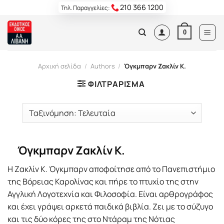
Skip
210 366 1200
Τηλ. Παραγγελίες:
to
content
0
Αρχική σελίδα
/
Authors
/
Όγκμπαρν Ζακλίν Κ.
ΦΙΛΤΡΆΡΙΣΜΑ
Όγκμπαρν Ζακλίν Κ.
Η Ζακλίν Κ. Όγκμπαρν αποφοίτησε από το Πανεπιστήμιο
της Βόρειας Καρολίνας και πήρε το πτυχίο της στην
Αγγλική Λογοτεχνία και Φιλοσοφία. Είναι αρθρογράφος
και έχει γράψει αρκετά παιδικά βιβλία. Ζει με το σύζυγο
και τις δύο κόρες της στο Ντάραμ της Νότιας