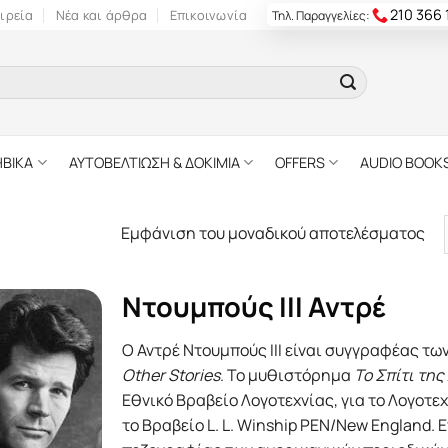
210 366
ιρεία
Νέα και άρθρα
Επικοινωνία
Τηλ. Παραγγελίες:
ΗΒΙΚΑ
ΑΥΤΟΒΕΛΤΙΩΣΗ & ΔΟΚΙΜΙΑ
OFFERS
AUDIO BOOK
Εμφάνιση του μοναδικού αποτελέσματος
Ντουμπούς III Αντρέ
Ο Αντρέ Ντουμπούς ΙΙΙ είναι συγγραφέας τω
Other Stories
. Το μυθιστόρημα
Το Σπίτι της
Εθνικό Βραβείο Λογοτεχνίας, για το Λογοτε
το Βραβείο L. L. Winship PEN/New England. 