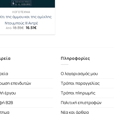
ΛΟΓΟΤΕΧΝΊΑ
ίτι της άμμου και της ομίχλης
Ντουμπούς III Αντρέ
Original
Η
18.35
€
16.51
€
Από:
price
τρέχουσα
was:
τιμή
18.35€.
είναι:
16.51€.
ιρεία
Πληροφορίες
ρεία
Ο λογαριασμός μου
ρωση επενδυτών
Τρόποι παραγγελίας
λή έργου
Τρόποι πληρωμής
φή B2B
Πολιτική επιστροφών
τημα
Νέα και άρθρα