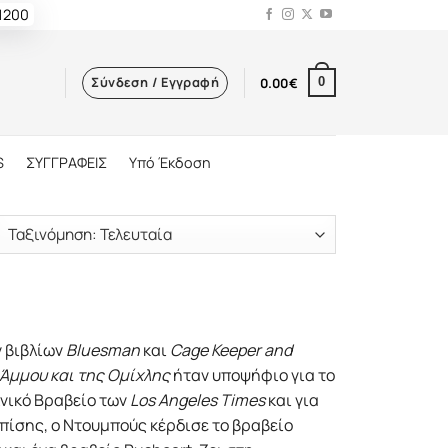
 1200
Σύνδεση / Εγγραφή
0.00
€
0
S
ΣΥΓΓΡΑΦΕΙΣ
Υπό Έκδοση
ν βιβλίων
Bluesman
και
Cage Keeper and
 Άμμου και της Ομίχλης
ήταν υποψήφιο για το
χνικό Βραβείο των
Los Angeles Times
και για
Επίσης, ο Ντουμπούς κέρδισε το βραβείο