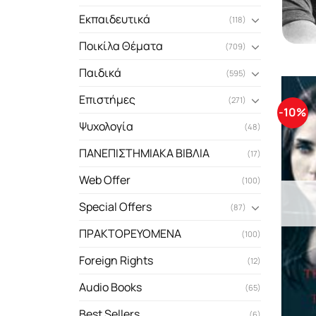
Εκπαιδευτικά
(118)
Ποικίλα Θέματα
(709)
Παιδικά
(595)
Επιστήμες
(271)
-10%
Ψυχολογία
(48)
ΠΑΝΕΠΙΣΤΗΜΙΑΚΑ ΒΙΒΛΙΑ
(17)
Web Offer
(100)
Special Offers
(87)
ΠΡΑΚΤΟΡΕΥΟΜΕΝΑ
(100)
Foreign Rights
(12)
Audio Books
(65)
Best Sellers
(6)