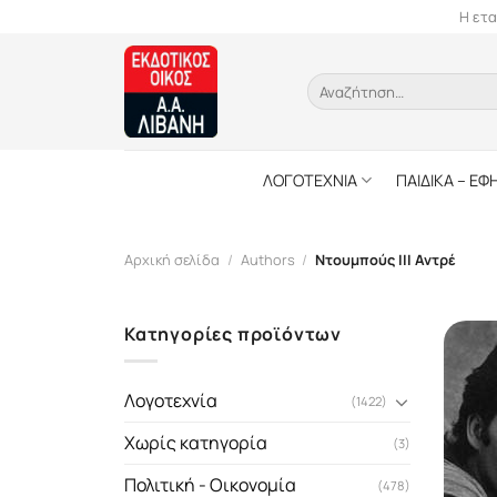
Skip
Η ετα
to
content
Αναζήτηση
για:
ΛΟΓΟΤΕΧΝΙΑ
ΠΑΙΔΙΚΑ – ΕΦ
Αρχική σελίδα
/
Authors
/
Ντουμπούς III Αντρέ
Κατηγορίες προϊόντων
Λογοτεχνία
(1422)
Χωρίς κατηγορία
(3)
Πολιτική - Οικονομία
(478)