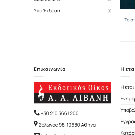
Υπό Έκδοση
(1)
Το σπ
Επικοινωνία
Η ετα
Η εται
Ενημέ
Υποβο
+30 210 3661 200
Εγγρα
Σόλωνος 98, 10680 Αθήνα
Κατάσ