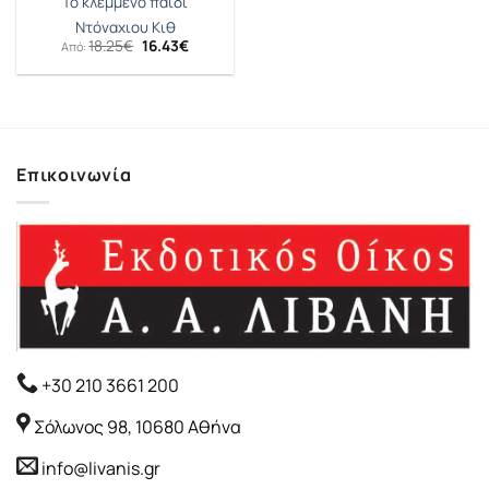
Το κλεμμένο παιδί
Ντόναχιου Κιθ
Original
Η
18.25
€
16.43
€
Από:
price
τρέχουσα
was:
τιμή
18.25€.
είναι:
16.43€.
Επικοινωνία
+30 210 3661 200
Σόλωνος 98, 10680 Αθήνα
info@livanis.gr