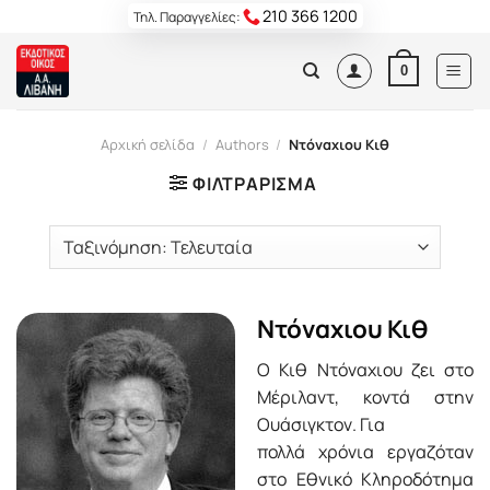
Skip
210 366 1200
Τηλ. Παραγγελίες:
to
content
0
Αρχική σελίδα
/
Authors
/
Ντόναχιου Κιθ
ΦΙΛΤΡΆΡΙΣΜΑ
Ντόναχιου Κιθ
Ο Κιθ Ντόναχιου ζει στο
Μέριλαντ, κοντά στην
Ουάσιγκτον. Για
πολλά χρόνια εργαζόταν
στο Εθνικό Κληροδότημα