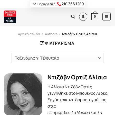
Skip
210 366 1200
Τηλ. Παραγγελίες:
to
content
0
Αρχική σελίδα
/
Authors
/
Ντιζόβν Ορτίζ Αλίσια
ΦΙΛΤΡΆΡΙΣΜΑ
Ντιζόβν Ορτίζ Αλίσια
Η Αλίσια Ντιζόβν Ορτίς
γεννήθηκε στο Μπουένος Αιρες.
Εργάστηκε ως δημοσιογράφος
στις
εφημερίδες
La Nacion
και
La