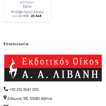
ΒΙΟΓΡΑΦΊΕΣ
Εβίτα
Ντιζόβν Ορτίζ Αλίσια
Original
Η
22.93
€
20.64
€
Από:
price
τρέχουσα
was:
τιμή
22.93€.
είναι:
20.64€.
Επικοινωνία
+30 210 3661 200
Σόλωνος 98, 10680 Αθήνα