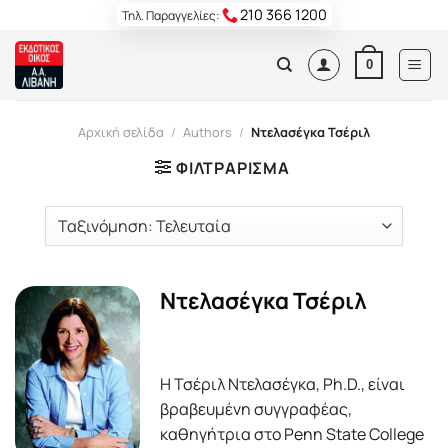
Skip
210 366 1200
Τηλ. Παραγγελίες:
to
content
0
Αρχική σελίδα
/
Authors
/
Ντελασέγκα Τσέριλ
ΦΙΛΤΡΆΡΙΣΜΑ
Ντελασέγκα Τσέριλ
Η Τσέριλ Ντελασέγκα, Ph.D., είναι
βραβευμένη συγγραφέας,
καθηγήτρια στο Penn State College