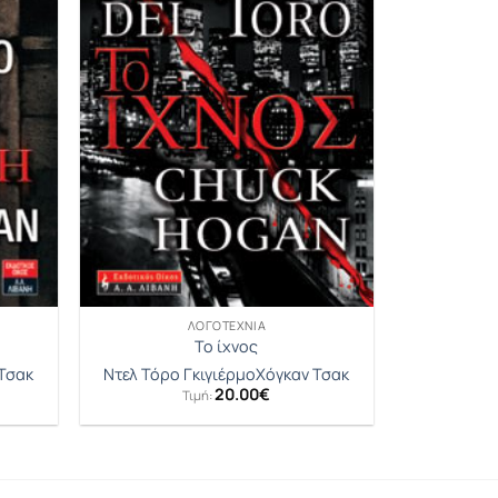
ΛΟΓΟΤΕΧΝΊΑ
Το ίχνος
Τσακ
Ντελ Τόρο Γκιγιέρμο
Χόγκαν Τσακ
20.00
€
Τιμή: