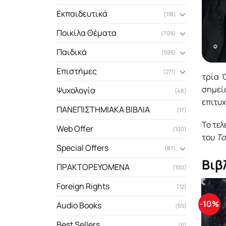
Εκπαιδευτικά
(118)
Ποικίλα Θέματα
(709)
Παιδικά
(595)
Επιστήμες
(271)
τρία 
σημεί
Ψυχολογία
(48)
επιτυχ
ΠΑΝΕΠΙΣΤΗΜΙΑΚΑ ΒΙΒΛΙΑ
(17)
Το τελ
Web Offer
(100)
του
Το
Special Offers
(87)
Βιβ
ΠΡΑΚΤΟΡΕΥΟΜΕΝΑ
(100)
Foreign Rights
(12)
-10%
Audio Books
(65)
Best Sellers
(6)