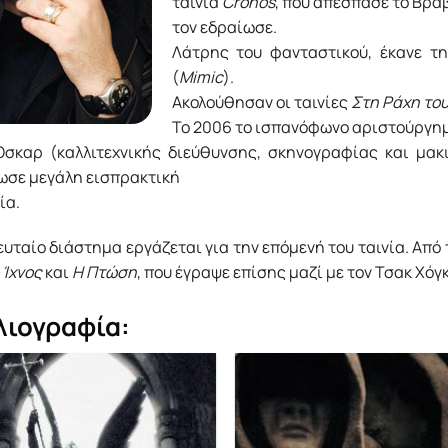
ταινία
Cronos
, που απέσπασε το Βραβ
τον εδραίωσε.
Λάτρης του φανταστικού, έκανε τη
(
Mimic
).
Ακολούθησαν οι ταινίες
Στη Ράχη του 
Το 2006 το ισπανόφωνο αριστούργη
Όσκαρ (καλλιτεχνικής διεύθυνσης, σκηνογραφίας και μακι
ωσε μεγάλη εισπρακτική
ία.
ευταίο διάστημα εργάζεται για την επόμενή του ταινία. Από
 Ίχνος
και
Η Πτώση
, που έγραψε επίσης μαζί με τον Τσακ Χόγ
λιογραφία: