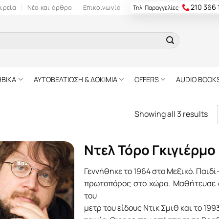
210 366
ιρεία
Νέα και άρθρα
Επικοινωνία
Τηλ. Παραγγελίες:
ΗΒΙΚΑ
ΑΥΤΟΒΕΛΤΙΩΣΗ & ΔΟΚΙΜΙΑ
OFFERS
AUDIO BOOK
Showing all 3 results
Ντελ Τόρο Γκιγιέρμο
Γεννήθηκε το 1964 στο Μεξικό. Παιδ
πρωτοπόρος στο χώρο. Μαθήτευσε σ
του
μετρ του είδους Ντικ Σμιθ και το 199