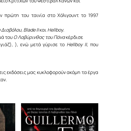
είο Κριτικών του Φεστιβάλ Κανών και
ν πρώτη του ταινία στο Χόλιγουντ το 1997
Διαβόλου, Blade II
και
Hellboy
.
μά του
Ο Λαβύρινθος του Πάνα
κέρδισε
γιάζ), ), ενώ μετά γύρισε το
Hellboy ΙΙ
, που
 τις εκδόσεις μας κυκλοφορούν ακόμη τα έργα
καν.