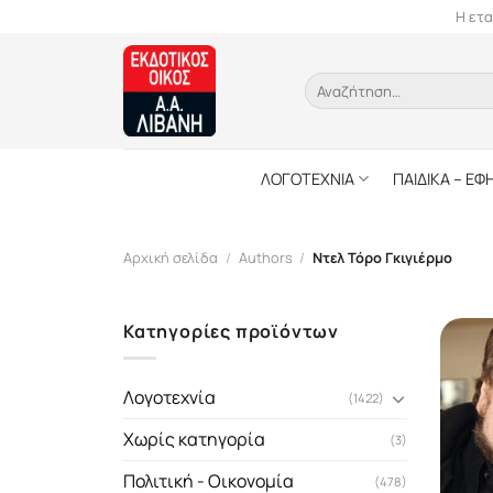
Skip
Η ετα
to
content
Αναζήτηση
για:
ΛΟΓΟΤΕΧΝΙΑ
ΠΑΙΔΙΚΑ – ΕΦ
Αρχική σελίδα
/
Authors
/
Ντελ Τόρο Γκιγιέρμο
Κατηγορίες προϊόντων
Λογοτεχνία
(1422)
Χωρίς κατηγορία
(3)
Πολιτική - Οικονομία
(478)