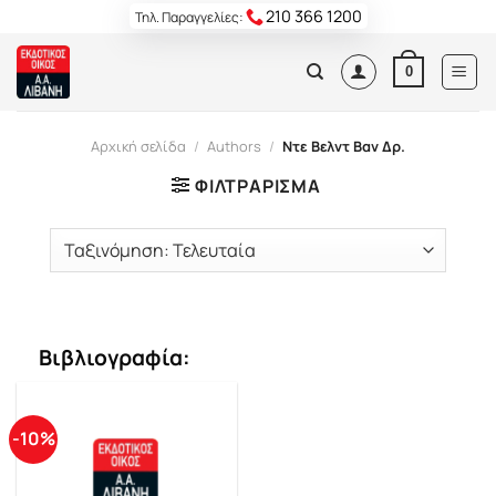
Skip
210 366 1200
Τηλ. Παραγγελίες:
to
content
0
Αρχική σελίδα
/
Authors
/
Ντε Βελντ Βαν Δρ.
ΦΙΛΤΡΆΡΙΣΜΑ
Βιβλιογραφία:
-10%