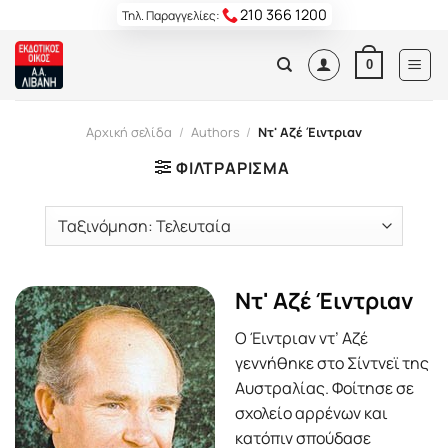
Skip
210 366 1200
Τηλ. Παραγγελίες:
to
content
0
Αρχική σελίδα
/
Authors
/
Ντ' Αζέ Έιντριαν
ΦΙΛΤΡΆΡΙΣΜΑ
Ντ' Αζέ Έιντριαν
Ο Έιντριαν ντ’ Αζέ
γεννήθηκε στο Σίντνεϊ της
Αυστραλίας. Φοίτησε σε
σχολείο αρρένων και
κατόπιν σπούδασε