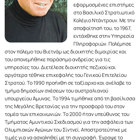
εφαρμοσμένες επιστήμες
στο Βασιλικό Στρατιωτικό
Κολέγιο Ντάντρουν. Με την
αποφοίτησή του, το 1967,
εντάχθηκε στην Υπηρεσία
Πληροφοριών. Πολέμησε
στον πόλεμο του Βιετνάμ ως διοικητής διμοιρίας και
του απονεμήθηκε παράσημο ανδρείας για τις
υπηρεσίες του. Διετέλεσε διοικητής πεζικού και
αργότερα τέθηκε επικεφαλής του Γενικού Επιτελείου
Στρατού. Το 1990 προήχθη σε ταξίαρχο και ανέλαβε το
τμήμα δημοσίων σχέσεων του αυστραλιανού
υπουργείου Άμυνας. Το 1994 τιμήθηκε από τη βασίλισσα
της Μεγάλης Βρετανίας για την προσφορά του στον
τομέα των επικοινωνιών. Το 2000 ήταν υπεύθυνος του
Τμήματος Αμυντικού Σχεδιασμού για την ασφάλεια των
Ολυμπιακών Αγώνων του Σίντνεϊ. Αποστρατεύτηκε με
τιμές για να ασχοληθεί με τη συγγραφή. Έγραψε το