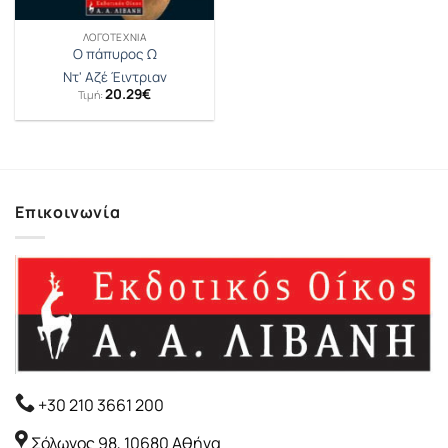
ΛΟΓΟΤΕΧΝΊΑ
Ο πάπυρος Ω
Ντ' Αζέ Έιντριαν
20.29
€
Τιμή:
Επικοινωνία
+30 210 3661 200
Σόλωνος 98, 10680 Αθήνα