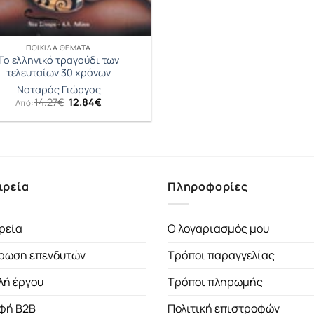
ΠΟΙΚΊΛΑ ΘΈΜΑΤΑ
Το ελληνικό τραγούδι των
τελευταίων 30 χρόνων
Νοταράς Γιώργος
Original
Η
14.27
€
12.84
€
Από:
price
τρέχουσα
was:
τιμή
14.27€.
είναι:
12.84€.
ιρεία
Πληροφορίες
ρεία
Ο λογαριασμός μου
ρωση επενδυτών
Τρόποι παραγγελίας
λή έργου
Τρόποι πληρωμής
φή B2B
Πολιτική επιστροφών