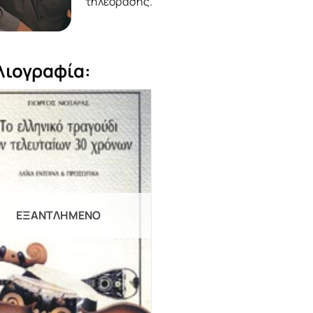
τηλεόρασης.
λιογραφία:
ΕΞΑΝΤΛΗΜΈΝΟ