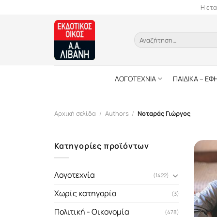
Skip
Η ετα
to
content
Αναζήτηση
για:
ΛΟΓΟΤΕΧΝΙΑ
ΠΑΙΔΙΚΑ – ΕΦ
Αρχική σελίδα
/
Authors
/
Νοταράς Γιώργος
Κατηγορίες προϊόντων
Λογοτεχνία
(1422)
Χωρίς κατηγορία
(3)
Πολιτική - Οικονομία
(478)