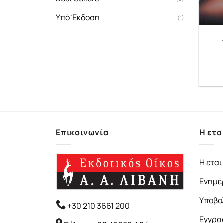
Υπό Έκδοση
(1)
Επικοινωνία
Η ετα
Η εται
Ενημέ
Υποβο
+30 210 3661 200
Εγγρα