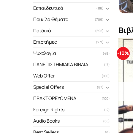
Εκπαιδευτικά
(118)
Ποικίλα Θέματα
(709)
Βιβ
Παιδικά
(595)
Επιστήμες
(271)
-10%
Ψυχολογία
(48)
ΠΑΝΕΠΙΣΤΗΜΙΑΚΑ ΒΙΒΛΙΑ
(17)
Web Offer
(100)
Special Offers
(87)
ΠΡΑΚΤΟΡΕΥΟΜΕΝΑ
(100)
Foreign Rights
(12)
Audio Books
(65)
Best Sellers
(6)