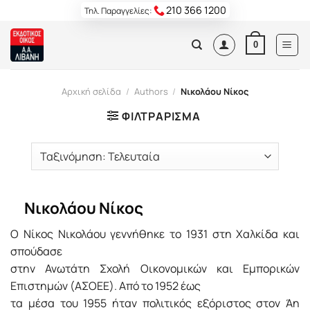
Skip
210 366 1200
Τηλ. Παραγγελίες:
to
content
0
Αρχική σελίδα
/
Authors
/
Νικολάου Νίκος
ΦΙΛΤΡΆΡΙΣΜΑ
Νικολάου Νίκος
Ο Νίκος Νικολάου γεννήθηκε το 1931 στη Χαλκίδα και
σπούδασε
στην Ανωτάτη Σχολή Οικονομικών και Εμπορικών
Επιστημών (ΑΣΟΕΕ). Από το 1952 έως
τα μέσα του 1955 ήταν πολιτικός εξόριστος στον Άη