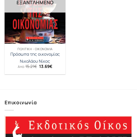
ΕΞΑΝΤΛΗΜΈΝΟ
ΠΟΛΙΤΙΚΉ - ΟΙΚΟΝΟΜΊΑ
Πρόσωπα της οικονομίας
Νικολάου Νίκος
Original
Η
15.21
€
13.69
€
Από:
price
τρέχουσα
was:
τιμή
15.21€.
είναι:
13.69€.
Επικοινωνία